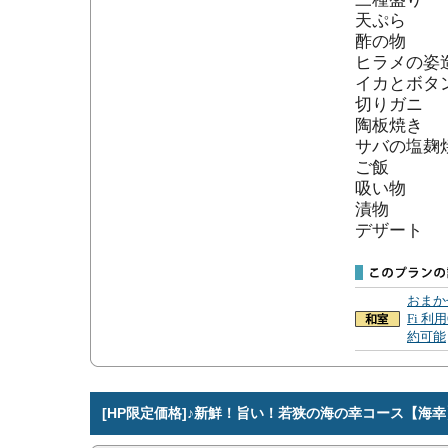
天ぷら

酢の物

ヒラメの姿造
イカとボタ
切りガニ

陶板焼き

サバの塩麹焼
ご飯

吸い物

漬物

デザート
おまか
Fi 利
約可能
[HP限定価格]♪新鮮！旨い！若狭の海の幸コース【海幸