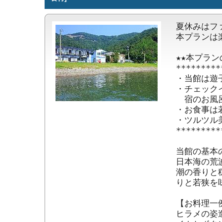
夏休みはフ
本プランは
★★本プラン
*********
・当館は遊子
・チェックイ
　宿のお風
・お食事は
・ツルツル
*********
当館の基本
日本海の荒
潮の香りと
りと若狭を
【お料理一例
ヒラメの姿造