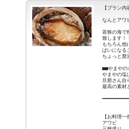
【プラン内容
なんとアワビ
若狭の海で
致します！！
もちろん他
ぱいになる
ちょっと贅
■■やまやの
やまやの塩は
旦那さん自
最高の素材
━━━━━━━━━
【お料理一例
アワビ

三種盛り
