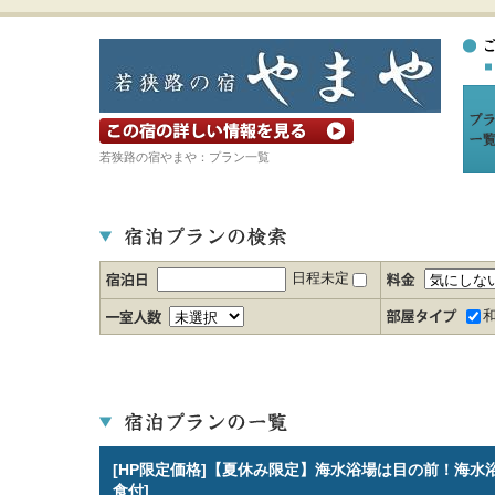
宿の詳細ホームページを見る
若狭路の宿やまや：プラン一覧
日程未定
[HP限定価格]【夏休み限定】海水浴場は目の前！海水浴1
食付]