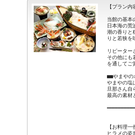
【プラン内容
当館の基本
日本海の荒
潮の香りと
りと若狭を
リピーター
その他にも
を通してご
■■やまやの
やまやの塩は
旦那さん自
最高の素材
━━━━━━━━━
【お料理一例
ヒラメの姿造