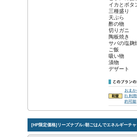
イカとボタ
三種盛り

天ぷら

酢の物

切りガニ

陶板焼き

サバの塩麹焼
ご飯

吸い物

漬物

デザート
おまか
Fi 利
約可能
[HP限定価格]リーズナブル♪朝ごはんでエネルギーチ