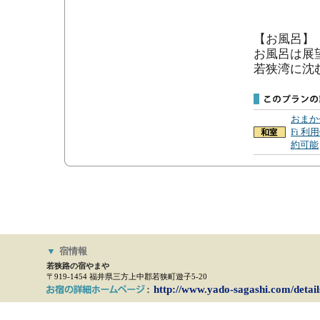
【お風呂】

お風呂は展
若狭湾に沈
おまか
Fi 利
約可能
▼
宿情報
若狭路の宿やまや
〒919-1454 福井県三方上中郡若狭町遊子5-20
http://www.yado-sagashi.com/detai