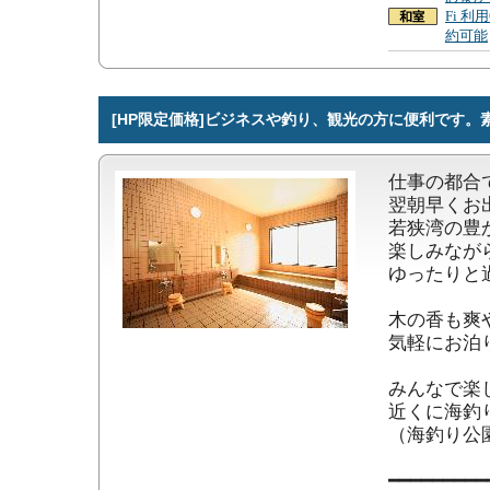
Fi 利
約可能
[HP限定価格]ビジネスや釣り、観光の方に便利です。
仕事の都合
翌朝早くお出
若狭湾の豊
楽しみなが
ゆったりと過
木の香も爽
気軽にお泊り
みんなで楽
近くに海釣
（海釣り公園
━━━━━━━━━