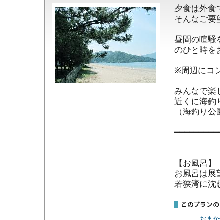
夕食は外食
そんなご要
昼間の喧騒
のひと時を
※周辺にコ
みんなで楽
近くに海釣
（海釣り公園
━━━━━━━━━
【お風呂】

お風呂は展
若狭湾に沈
おまか