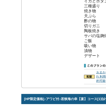
イカとボタ
三種盛り

焼き物

天ぷら

酢の物

切りガニ

陶板焼き

サバの塩麹焼
ご飯

吸い物

漬物

デザート
おまか
Fi 利
約可能
[HP限定価格]♪アワビ付♪若狭海の幸【宴】コース[1泊2