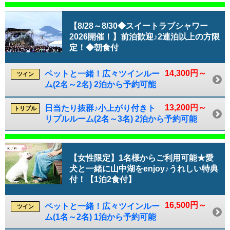
【8/28～8/30◆スイートラブシャワー
2026開催！】前泊歓迎♪2連泊以上の方限
定！◆朝食付
14,300円～
ペットと一緒！広々ツインルー
ツイン
ム(2名～2名) 2泊から予約可能
13,200円～
日当たり抜群♪小上がり付きト
トリプル
リプルルーム(2名～3名) 2泊から予約可能
【女性限定】1名様からご利用可能★愛
犬と一緒に山中湖をenjoy♪うれしい特典
付！【1泊2食付】
16,500円～
ペットと一緒！広々ツインルー
ツイン
ム(1名～2名) 1泊から予約可能