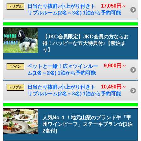
17,050円～
日当たり抜群♪小上がり付きト
トリプル
リプルルーム(2名～3名) 1泊から予約可能
【JKC会員限定】JKC会員の方ならお
得！ハッピーな五大特典付♪【素泊ま
り】
9,900円～
ペットと一緒！広々ツインルー
ツイン
ム(1名～2名) 1泊から予約可能
10,450円～
日当たり抜群♪小上がり付きト
トリプル
リプルルーム(2名～3名) 1泊から予約可能
人気No.１！地元山梨のブランド牛「甲
州ワインビーフ」ステーキプラン☆[1泊
2食付]