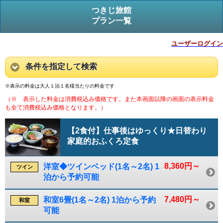
つきじ旅館
プラン一覧
ユーザーログイン
条件を指定して検索
※表示の料金は大人１泊１名様当たりの料金です
（※ 表示した料金は消費税込み価格です。また本画面以降の画面の表示料金
も全て消費税込み価格となります。）
【2食付】仕事後はゆっくり★日替わり
家庭的おふくろ定食
8,360円～
洋室◆ツインベッド(1名～2名) 1
ツイン
泊から予約可能
7,480円～
和室6畳(1名～2名) 1泊から予約
和室
可能