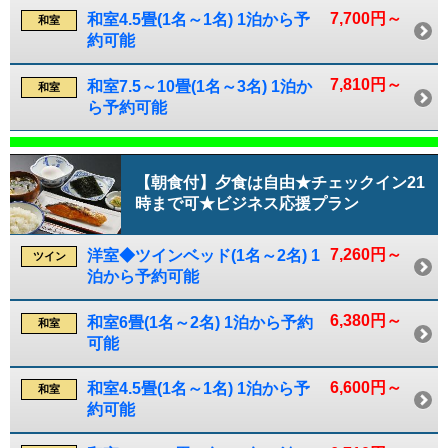
7,700円～
和室4.5畳(1名～1名) 1泊から予
和室
約可能
7,810円～
和室7.5～10畳(1名～3名) 1泊か
和室
ら予約可能
【朝食付】夕食は自由★チェックイン21
時まで可★ビジネス応援プラン
7,260円～
洋室◆ツインベッド(1名～2名) 1
ツイン
泊から予約可能
6,380円～
和室6畳(1名～2名) 1泊から予約
和室
可能
6,600円～
和室4.5畳(1名～1名) 1泊から予
和室
約可能