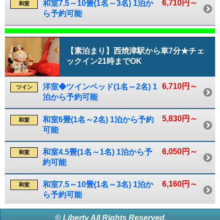
6,710円～
和室7.5～10畳(1名～3名) 1泊か
和室
ら予約可能
【素泊まり】西焼津駅から車7分★チェ
ックイン21時までOK
6,710円～
洋室◆ツインベッド(1名～2名) 1
ツイン
泊から予約可能
5,830円～
和室6畳(1名～2名) 1泊から予約
和室
可能
6,050円～
和室4.5畳(1名～1名) 1泊から予
和室
約可能
6,160円～
和室7.5～10畳(1名～3名) 1泊か
和室
ら予約可能
© Liberty All Rights Reserved.