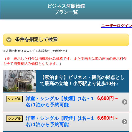
ビジネス河島旅館
プラン一覧
ユーザーログイン
条件を指定して検索
※表示の料金は大人１泊１名様当たりの料金です
（※ 表示した料金は消費税込み価格です。また本画面以降の画面の表示料金
も全て消費税込み価格となります。）
【素泊まり】ビジネス・観光の拠点とし
て最高の立地！小野駅より徒歩10分♪
6,600円～
洋室・シングル【禁煙】(1名～1
シングル
名) 1泊から予約可能
6,600円～
洋室・シングル【喫煙】(1名～1
シングル
名) 1泊から予約可能