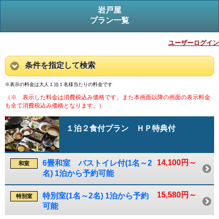
岩戸屋
プラン一覧
ユーザーログイン
条件を指定して検索
※表示の料金は大人１泊１名様当たりの料金です
（※ 表示した料金は消費税込み価格です。また本画面以降の画面の表示料金
も全て消費税込み価格となります。）
１泊２食付プラン ＨＰ特典付
14,100円～
6畳和室 バストイレ付(1名～2
和室
名) 1泊から予約可能
15,580円～
特別室(1名～2名) 1泊から予約
特別室
可能