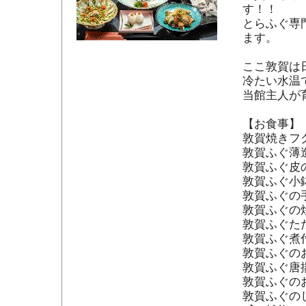
す！！

とらふぐ専
ます。

ここ敦賀は
冷たい水温
当館主人が
【お食事】

敦賀焼きフグ
敦賀ふぐ薄造
敦賀ふぐ皮の
敦賀ふぐ小鉢
敦賀ふぐの手
敦賀ふぐの焼
敦賀ふぐたた
敦賀ふぐ煮付
敦賀ふぐのお
敦賀ふぐ唐揚
敦賀ふぐのお
敦賀ふぐの