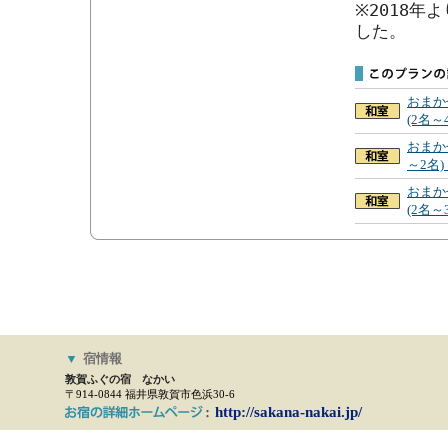
※2018
した。
おまか
(2名～
おまか
～2名
おまか
(2名～
▼
宿情報
敦賀ふぐの宿 なかい
〒914-0844 福井県敦賀市色浜30-6
http://sakana-nakai.jp/