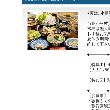
★実は…水島
当館から敦
水島は無人
お手軽お気軽
夏休み期間
約して下さい
◆―――――――◆
【特典➀】
（大人1,60
【特典➁】駐
◆―――――――◆
【お食事】 
・敦賀ふぐ
・敦賀真鯛