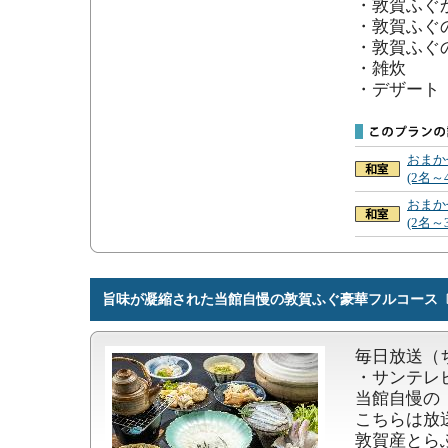
・敦賀ふぐか
・敦賀ふぐの
・敦賀ふぐの
・雑炊

・デザート
おまか
(2名～
おまか
(2名～
旨味が凝縮された当館自慢の敦賀ふぐ豪華フルコース〔
毎日放送（
・サンテレビ
当館自慢の
こちらは放
敦賀産とら