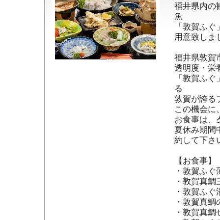
福井県内の
魚

「敦賀ふぐ
用意致しまし
福井県敦賀
透明度・栄
「敦賀ふぐ
る

敦賀が誇る
この機会に
お食事は、
夏休み期間
約して下さい
【お食事】 
・敦賀ふぐ
・敦賀真鯛
・敦賀ふぐ
・敦賀真鯛の
・敦賀真鯛せ