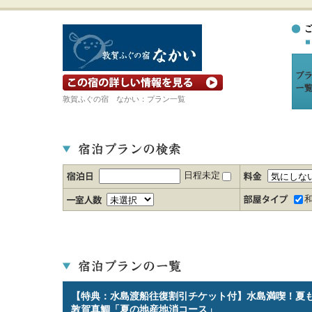
宿の詳細ホームページを見る
敦賀ふぐの宿 なかい：プラン一覧
日程未定
【特典：水島渡船往復割引チケット付】水島満喫！夏も
敦賀真鯛「夏の地産地消コース」