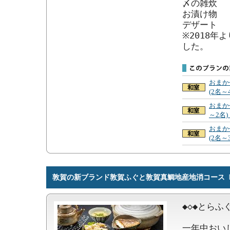
〆の雑炊

お漬け物

デザート

※2018
した。
おまか
(2名～
おまか
～2名
おまか
(2名～
敦賀の新ブランド敦賀ふぐと敦賀真鯛地産地消コース〔
◆◇◆とらふ
一年中おい