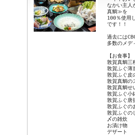
なかい主人
真鯛≫を

100％使
です！！

過去にはCB
多数のメデ
【お食事】 
敦賀真鯛三
敦賀ふぐ薄造
敦賀ふぐ皮の
敦賀真鯛のス
敦賀真鯛せい
敦賀ふぐ小鉢
敦賀ふぐ唐揚
敦賀ふぐのお
敦賀ふぐの
〆の雑炊

お漬け物

デザート
