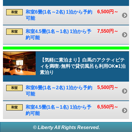
6,500円～
和室6畳(1名～2名) 1泊から予約
和室
可能
7,550円～
和室4.5畳(1名～1名) 1泊から予
和室
約可能
【気軽に素泊まり】白馬のアクティビテ
ィを満喫♪無料で貸切風呂も利用OK■1泊
素泊り
5,500円～
和室6畳(1名～2名) 1泊から予約
和室
可能
6,550円～
和室4.5畳(1名～1名) 1泊から予
和室
約可能
© Liberty All Rights Reserved.