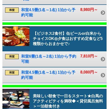
8,980円～
和室4.5畳(1名～1名) 1泊から予
和室
約可能
【ビジネス2食付】缶ビールor白米から
チョイスOK◎夕食はおすすめ定食など5
種類からおまかせで♪
7,810円～
和室6畳(1名～2名) 1泊から予約
和室
可能
8,080円～
和室4.5畳(1名～1名) 1泊から予
和室
約可能
美味しい朝食で一日をスタート★白馬の
アクティビティを満喫◆＜貸切風呂無料
＞一泊朝食付き