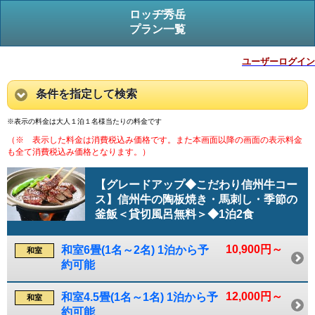
ロッヂ秀岳
プラン一覧
ユーザーログイン
条件を指定して検索
※表示の料金は大人１泊１名様当たりの料金です
（※ 表示した料金は消費税込み価格です。また本画面以降の画面の表示料金
も全て消費税込み価格となります。）
【グレードアップ◆こだわり信州牛コー
ス】信州牛の陶板焼き・馬刺し・季節の
釜飯＜貸切風呂無料＞◆1泊2食
10,900円～
和室6畳(1名～2名) 1泊から予
和室
約可能
12,000円～
和室4.5畳(1名～1名) 1泊から予
和室
約可能