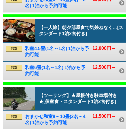
名) 1泊から予約可能
【一人旅】朝夕部屋食で気兼ねなく…[ス
タンダード1泊2食付き]
12,000円～
和室4.5畳(1名～1名) 1泊から予
和室
約可能
12,500円～
和室6畳(1名～1名) 1泊から予
和室
約可能
【ツーリング】★屋根付き駐車場付き
★[個室食・スタンダード1泊2食付き]
11,500円～
おまかせ和室8～10畳(2名～4
和室
名) 1泊から予約可能