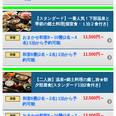
【スタンダード】一番人気！下部温泉と
季節の郷土料理[個室食・１泊２食付き]
11,500円～
おまかせ和室8～10畳(2名～4
和室
名) 1泊から予約可能
11,500円～
和室6畳(2名～2名) 1泊から予
和室
約可能
【二人旅】温泉×郷土料理の癒し旅★朝
夕部屋食[スタンダード1泊2食付き]
12,500円～
和室6畳(2名～2名) 1泊から予
和室
約可能
13,000円～
おまかせ和室8～10畳(2名～2
和室