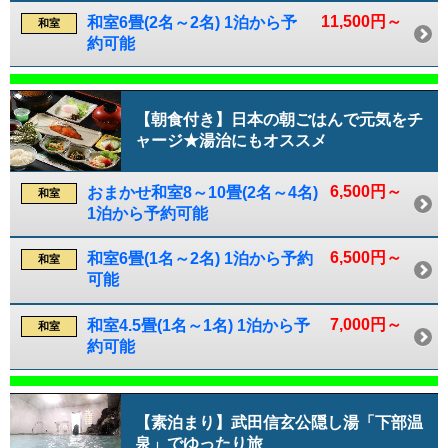
11,500円～
和室6畳(2名～2名) 1泊から予
和室
約可能
【朝食付き】日本の朝ごはんで元気をチ
ャージ★湯治にもオススメ
6,500円～
おまかせ和室8～10畳(2名～4名)
和室
1泊から予約可能
6,500円～
和室6畳(1名～2名) 1泊から予約
和室
可能
7,000円～
和室4.5畳(1名～1名) 1泊から予
和室
約可能
【素泊まり】武田信玄公隠し湯「下部温
泉」でゆったり旅