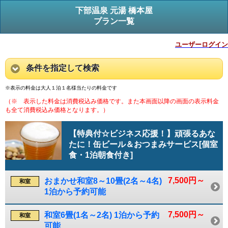
下部温泉 元湯 橋本屋
プラン一覧
ユーザーログイン
条件を指定して検索
※表示の料金は大人１泊１名様当たりの料金です
（※ 表示した料金は消費税込み価格です。また本画面以降の画面の表示料金
も全て消費税込み価格となります。）
【特典付☆ビジネス応援！】頑張るあな
たに！缶ビール＆おつまみサービス[個室
食・1泊朝食付き]
7,500円～
おまかせ和室8～10畳(2名～4名)
和室
1泊から予約可能
7,500円～
和室6畳(1名～2名) 1泊から予約
和室
可能