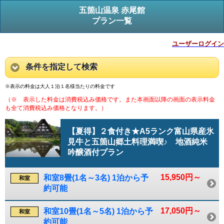
五箇山温泉 赤尾館
プラン一覧
ユーザーログイン
条件を指定して検索
※表示の料金は大人１泊１名様当たりの料金です
（※ 表示した料金は消費税込み価格です。また本画面以降の画面の表示料金
も全て消費税込み価格となります。）
【夏得】２食付き★A5ランク富山県産氷
見牛と五箇山郷土料理満喫♪ 地酒純米
吟醸酒付プラン
15,950円～
和室8畳(1名～3名) 1泊から予
和室
約可能
17,050円～
和室10畳(1名～5名) 1泊から予
和室
約可能