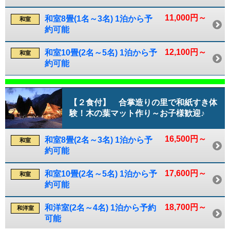
11,000円～
和室8畳(1名～3名) 1泊から予
和室
約可能
12,100円～
和室10畳(2名～5名) 1泊から予
和室
約可能
【２食付】 合掌造りの里で和紙すき体
験！木の葉マット作り～お子様歓迎♪
16,500円～
和室8畳(2名～3名) 1泊から予
和室
約可能
17,600円～
和室10畳(2名～5名) 1泊から予
和室
約可能
18,700円～
和洋室(2名～4名) 1泊から予約
和洋室
可能