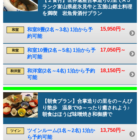
【２食付】世界遺産合掌造りの里でA５
ランク富山県産氷見牛と五箇山郷土料理
を満喫 岩魚骨酒付プラン
15,950円～
和室8畳(2名～3名) 1泊から予
和室
約可能
17,050円～
和室10畳(2名～5名) 1泊から予
和室
約可能
18,150円～
和洋室(2名～4名) 1泊から予約
和洋室
可能
【朝食プラン】合掌造りの里をの～んび
り散歩 温泉でゆ～ったり癒されよう♪
朝食はほうば味噌焼き和御膳で
13,750円～
ツインルーム(1名～2名) 1泊か
ツイン
ら予約可能