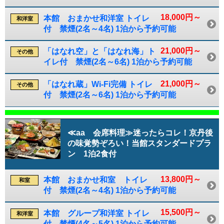
18,000円～
本館 おまかせ和洋室 トイレ
和洋室
付 禁煙(2名～4名) 1泊から予約可能
21,000円～
「はなれ空」と「はなれ海」ト
その他
イレ付 禁煙(2名～6名) 1泊から予約可能
21,000円～
「はなれ蔵」Wi-Fi完備 トイレ
その他
付 禁煙(2名～6名) 1泊から予約可能
≪aa 会席料理≫迷ったらコレ！京丹後
の味覚勢ぞろい！当館スタンダードプラ
ン 1泊2食付
13,800円～
本館 おまかせ和室 トイレ
和室
付 禁煙(2名～4名) 1泊から予約可能
15,500円～
本館 グループ和洋室 トイレ
和洋室
付 禁煙(4名～5名) 1泊から予約可能