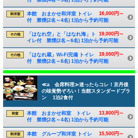
16,000円～
本館 おまかせ和洋室 トイレ
和洋室
付 禁煙(2名～4名) 1泊から予約可能
19,000円～
「はなれ空」と「はなれ海」ト
その他
イレ付 禁煙(2名～6名) 1泊から予約可能
19,000円～
「はなれ蔵」Wi-Fi完備 トイレ
その他
付 禁煙(2名～6名) 1泊から予約可能
≪a 会席料理≫迷ったらコレ！京丹後
の味覚勢ぞろい！当館スタンダードプラ
ン 1泊2食付
13,800円～
本館 おまかせ和室 トイレ
和室
付 禁煙(2名～4名) 1泊から予約可能
15,500円～
本館 グループ和洋室 トイレ
和洋室