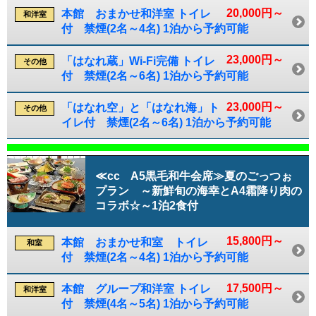
20,000円～
本館 おまかせ和洋室 トイレ
和洋室
付 禁煙(2名～4名) 1泊から予約可能
23,000円～
「はなれ蔵」Wi-Fi完備 トイレ
その他
付 禁煙(2名～6名) 1泊から予約可能
23,000円～
「はなれ空」と「はなれ海」ト
その他
イレ付 禁煙(2名～6名) 1泊から予約可能
≪cc A5黒毛和牛会席≫夏のごっつぉ
プラン ～新鮮旬の海幸とA4霜降り肉の
コラボ☆～1泊2食付
15,800円～
本館 おまかせ和室 トイレ
和室
付 禁煙(2名～4名) 1泊から予約可能
17,500円～
本館 グループ和洋室 トイレ
和洋室
付 禁煙(4名～5名) 1泊から予約可能