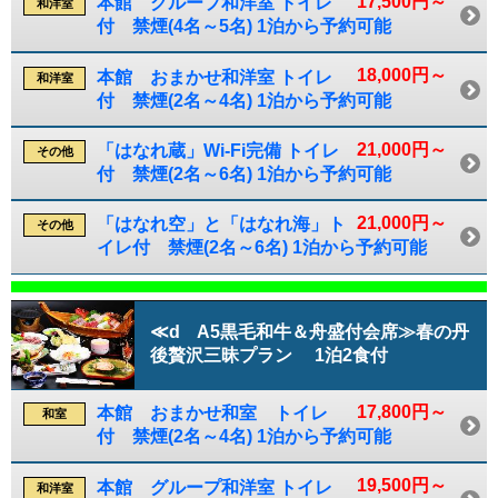
17,500円～
本館 グループ和洋室 トイレ
和洋室
付 禁煙(4名～5名) 1泊から予約可能
18,000円～
本館 おまかせ和洋室 トイレ
和洋室
付 禁煙(2名～4名) 1泊から予約可能
21,000円～
「はなれ蔵」Wi-Fi完備 トイレ
その他
付 禁煙(2名～6名) 1泊から予約可能
21,000円～
「はなれ空」と「はなれ海」ト
その他
イレ付 禁煙(2名～6名) 1泊から予約可能
≪d A5黒毛和牛＆舟盛付会席≫春の丹
後贅沢三昧プラン 1泊2食付
17,800円～
本館 おまかせ和室 トイレ
和室
付 禁煙(2名～4名) 1泊から予約可能
19,500円～
本館 グループ和洋室 トイレ
和洋室