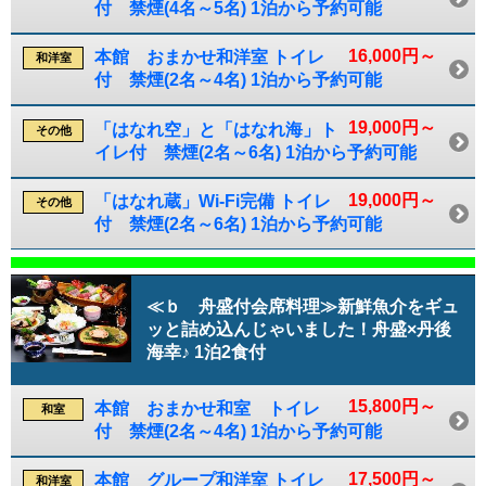
付 禁煙(4名～5名) 1泊から予約可能
16,000円～
本館 おまかせ和洋室 トイレ
和洋室
付 禁煙(2名～4名) 1泊から予約可能
19,000円～
「はなれ空」と「はなれ海」ト
その他
イレ付 禁煙(2名～6名) 1泊から予約可能
19,000円～
「はなれ蔵」Wi-Fi完備 トイレ
その他
付 禁煙(2名～6名) 1泊から予約可能
≪ｂ 舟盛付会席料理≫新鮮魚介をギュ
ッと詰め込んじゃいました！舟盛×丹後
海幸♪ 1泊2食付
15,800円～
本館 おまかせ和室 トイレ
和室
付 禁煙(2名～4名) 1泊から予約可能
17,500円～
本館 グループ和洋室 トイレ
和洋室