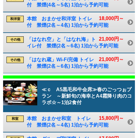
付 禁煙(4名～5名) 1泊から予約可能
18,000円～
本館 おまかせ和洋室 トイレ
和洋室
付 禁煙(2名～4名) 1泊から予約可能
21,000円～
「はなれ空」と「はなれ海」ト
その他
イレ付 禁煙(2名～6名) 1泊から予約可能
21,000円～
「はなれ蔵」Wi-Fi完備 トイレ
その他
付 禁煙(2名～6名) 1泊から予約可能
≪ｃ A5黒毛和牛会席≫春のごっつぉプ
ラン ～新鮮旬の海幸とA4霜降り肉のコ
ラボ☆～1泊2食付
15,800円～
本館 おまかせ和室 トイレ
和室
付 禁煙(2名～4名) 1泊から予約可能