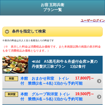
お宿 五郎兵衛
プラン一覧
ユーザーログイン
条件を指定して検索
※表示の料金は大人１泊１名様当たりの料金です
（※ 表示した料金は消費税込み価格です。また本画面以降の画面の表示料金
も全て消費税込み価格となります。）
≪dd A5黒毛和牛＆舟盛付会席≫夏の
丹後贅沢三昧プラン 1泊2食付
17,800円～
本館 おまかせ和室 トイレ
和室
付 禁煙(2名～4名) 1泊から予約可能
19,500円～
本館 グループ和洋室 トイレ
和洋室
付 禁煙(4名～5名) 1泊から予約可能