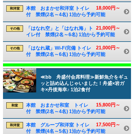
18,000円～
本館 おまかせ和洋室 トイレ
和洋室
付 禁煙(2名～4名) 1泊から予約可能
21,000円～
「はなれ空」と「はなれ海」ト
その他
イレ付 禁煙(2名～6名) 1泊から予約可能
21,000円～
「はなれ蔵」Wi-Fi完備 トイレ
その他
付 禁煙(2名～6名) 1泊から予約可能
≪bb 舟盛付会席料理≫新鮮魚介をギュ
ッと詰め込んじゃいました！舟盛×岩ガ
キ×丹後海幸♪ 1泊2食付
15,800円～
本館 おまかせ和室 トイレ
和室
付 禁煙(2名～4名) 1泊から予約可能
17,500円～
本館 グループ和洋室 トイレ
和洋室
付 禁煙(4名～5名) 1泊から予約可能