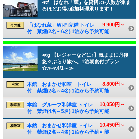
≪f はなれ「蔵」を貸切♪≫人数が集ま
るほどお得♪追加料理承ります！
9,900円～
「はなれ蔵」Wi-Fi完備 トイレ
その他
付 禁煙(2名～6名) 1泊から予約可能
≪g 【レジャーなどに♪】気ままに丹後
悠々ぶらり旅へ。1泊朝食付プラン
☆≫≪4/1～≫
8,800円～
本館 おまかせ和室 トイレ
和室
付 禁煙(2名～4名) 1泊から予約可能
10,050円～
本館 グループ和洋室 トイレ
和洋室
付 禁煙(4名～5名) 1泊から予約可能
10,450円～
本館 おまかせ和洋室 トイレ
和洋室
付 禁煙(2名～4名) 1泊から予約可能