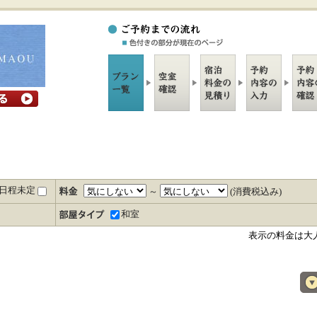
日程未定
～
(消費税込み)
和室
表示の料金は大