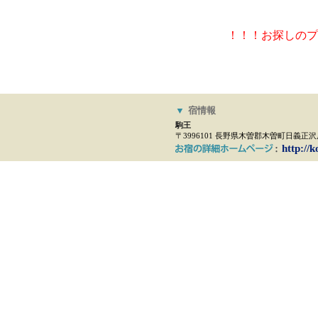
！！！お探しのプ
▼
宿情報
駒王
〒3996101 長野県木曽郡木曽町日義正沢原4
http:/