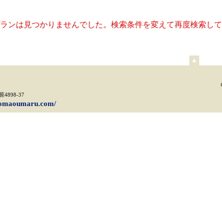
ランは見つかりませんでした。検索条件を変えて再度検索して
ペ
ー
ジ
上
898-37
部
/komaoumaru.com/
へ