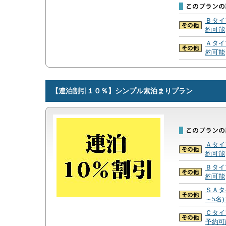
Ｂタイプ
約可能
Ａタイ
約可能
【連泊割引１０％】シンプル素泊まりプラン
Ａタイ
約可能
Ｂタイプ
約可能
ＳＡタ
～5名
Ｃタイプ
予約可