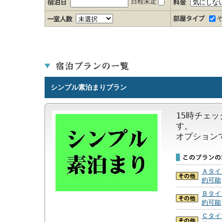
日程未定
シンプル素泊まりプラン
15時チェ
す。

オプション
Ａタイ
約可能
Ｂタイプ
約可能
Ｃタイプ