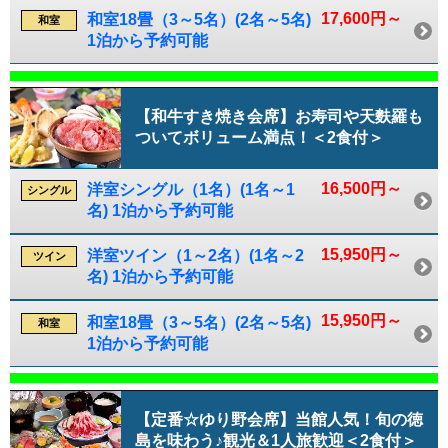
17,600円～
和室18畳（3～5名）(2名～5名)
和室
1泊から予約可能
【和牛すき焼き会席】お寿司や天麩羅も
ついてボリューム満点！＜2食付＞
16,500円～
洋室シングル（1名）(1名～1
シングル
名) 1泊から予約可能
15,950円～
洋室ツイン（1～2名）(1名～2
ツイン
名) 1泊から予約可能
15,950円～
和室18畳（3～5名）(2名～5名)
和室
1泊から予約可能
【定番☆ゆり野会席】当館人気！旬の徳
島を味わう♪観光＆1人旅歓迎＜2食付＞