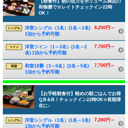
【朝食付】朝の活力をボリューム満点の
和御膳で☆レイトチェックイン22時
OK！
8,250円～
洋室シングル（1名）(1名～1名)
シングル
1泊から予約可能
7,700円～
洋室ツイン（1～2名）(1名～2
ツイン
名) 1泊から予約可能
7,700円～
和室18畳（3～5名）(2名～5名)
和室
1泊から予約可能
【お手軽朝食付】軽めの朝ごはんでお得
なB＆B！チェックイン22時OK☆長期滞
在に♪
7,260円～
洋室シングル（1名）(1名～1名)
シングル
1泊から予約可能