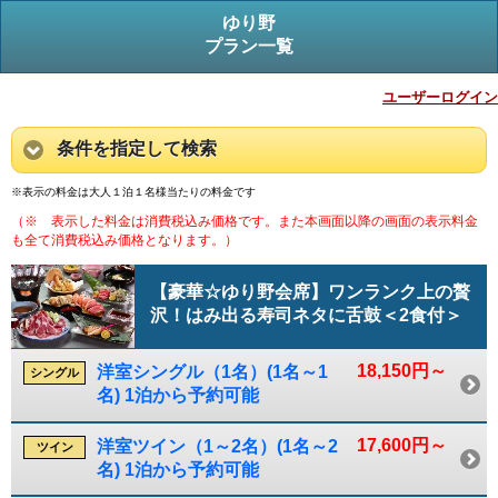
ゆり野
プラン一覧
ユーザーログイン
条件を指定して検索
※表示の料金は大人１泊１名様当たりの料金です
（※ 表示した料金は消費税込み価格です。また本画面以降の画面の表示料金
も全て消費税込み価格となります。）
【豪華☆ゆり野会席】ワンランク上の贅
沢！はみ出る寿司ネタに舌鼓＜2食付＞
18,150円～
洋室シングル（1名）(1名～1
シングル
名) 1泊から予約可能
17,600円～
洋室ツイン（1～2名）(1名～2
ツイン
名) 1泊から予約可能