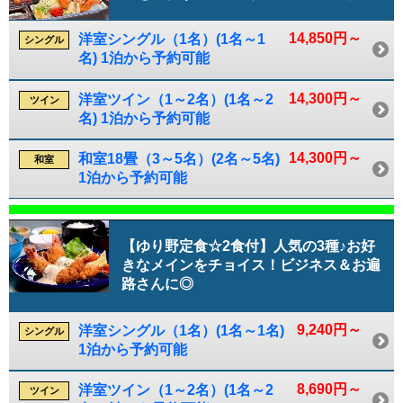
14,850円～
洋室シングル（1名）(1名～1
シングル
名) 1泊から予約可能
14,300円～
洋室ツイン（1～2名）(1名～2
ツイン
名) 1泊から予約可能
14,300円～
和室18畳（3～5名）(2名～5名)
和室
1泊から予約可能
【ゆり野定食☆2食付】人気の3種♪お好
きなメインをチョイス！ビジネス＆お遍
路さんに◎
9,240円～
洋室シングル（1名）(1名～1名)
シングル
1泊から予約可能
8,690円～
洋室ツイン（1～2名）(1名～2
ツイン