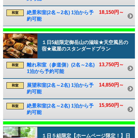
18,150円～
絶景和室(2名～2名) 1泊から予
和室
約可能
１日5組限定御岳山の滋味★天空風呂の
宿★蔵屋のスタンダードプラン
13,750円～
離れ和室（参道側）(2名～2名)
和室
1泊から予約可能
14,850円～
展望和室(2名～2名) 1泊から予
和室
約可能
15,950円～
絶景和室(2名～2名) 1泊から予
和室
約可能
１日５組限定【ホームページ限定！】日