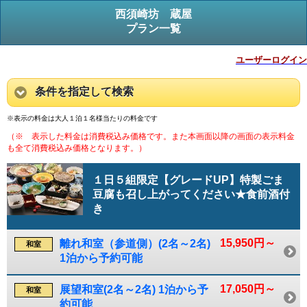
西須崎坊 蔵屋
プラン一覧
ユーザーログイン
条件を指定して検索
※表示の料金は大人１泊１名様当たりの料金です
（※ 表示した料金は消費税込み価格です。また本画面以降の画面の表示料金
も全て消費税込み価格となります。）
１日５組限定【グレードUP】特製ごま
豆腐も召し上がってください★食前酒付
き
15,950円～
離れ和室（参道側）(2名～2名)
和室
1泊から予約可能
17,050円～
展望和室(2名～2名) 1泊から予
和室
約可能