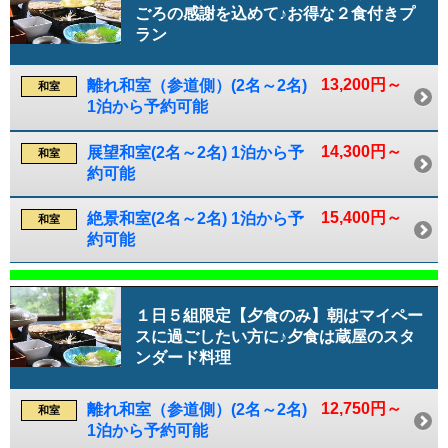
ごろの感謝を込めて♪お得な２食付きプ
ラン
13,200円～
離れ和室（参道側）(2名～2名)
和室
1泊から予約可能
14,300円～
展望和室(2名～2名) 1泊から予
和室
約可能
15,400円～
絶景和室(2名～2名) 1泊から予
和室
約可能
１日５組限定【夕食のみ】朝はマイペー
スに過ごしたい方に♪夕食は蔵屋のスタ
ンダード料理
12,750円～
離れ和室（参道側）(2名～2名)
和室
1泊から予約可能