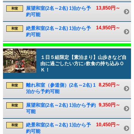
13,850円～
展望和室(2名～2名) 1泊から予
和室
約可能
14,950円～
絶景和室(2名～2名) 1泊から予
和室
約可能
１日５組限定【素泊まり】山歩きなど自
由に過ごしたい方に♪飲食の持ち込みＯ
Ｋ！
8,250円～
離れ和室（参道側）(2名～2名) 1
和室
泊から予約可能
9,350円～
展望和室(2名～2名) 1泊から予約
和室
可能
10,450円～
絶景和室(2名～2名) 1泊から予
和室
約可能