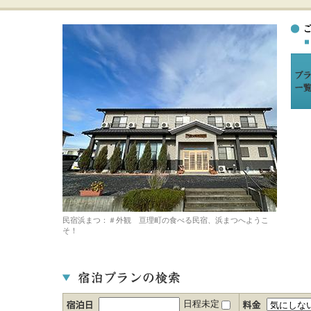
民宿浜まつ：＃外観 亘理町の食べる民宿、浜まつへようこ
そ！
日程未定