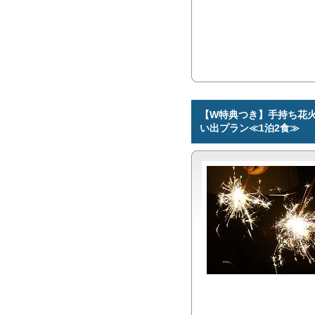
【W特典つき】手持ち花火
い出プラン≪1泊2食≫