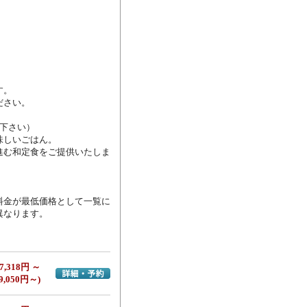
。

さい。

下さい）

しいごはん。

進む和定食をご提供いたしま
料金が最低価格として一覧に
異なります。
7,318円 ～
詳細・予約へ
9,050円～)