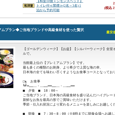
【和室10畳＋シモンズベッド】
2
トイレ付≪禁煙≫(2名～3名) 1
(税込 2
泊から予約可能
アムプラン◆ご当地ブランドや高級食材を使った贅沢
最安価格
【ゴールデンウィーク】【お盆】【シルバーウィーク】全室
ルで。

当館最上位の【プレミアムプラン】です。

最も多くの種類のお刺身、より希少で上質な海の幸、

日本海の全てを味わい尽くすようなお食事コースとなっており
□┓　お食事

┗┛━……‥‥・‥‥……━━……‥‥・‥‥……━━

■　夕食　■　18：00～

ご当地ブランド、日本海の高級食材を盛り込んだハイグレード
新鮮なお魚を最高の形でご賞味いただけます。

季節・仕入れ状況により変わるメニューを楽しみにお越しくだ
■　朝食　■　7：30～8：00（※8時までに朝食会場へお越し