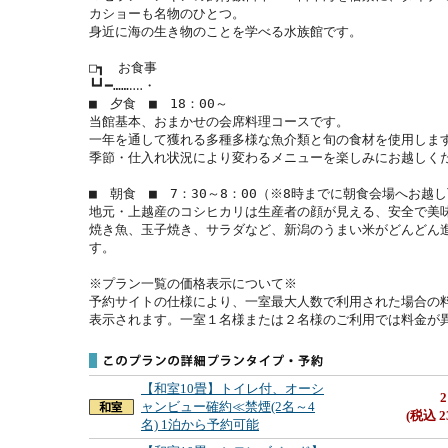
カショーも名物のひとつ。

身近に海の生き物のことを学べる水族館です。

□┓　お食事

┗┛━……‥‥・

■　夕食　■　18：00～

当館基本、おまかせの会席料理コースです。

一年を通して獲れる多種多様な魚介類と旬の食材を使用します
季節・仕入れ状況により変わるメニューを楽しみにお越しくだ
■　朝食　■　7：30～8：00（※8時までに朝食会場へお越し
地元・上越産のコシヒカリは生産者の顔が見える、安全で美味
焼き魚、玉子焼き、サラダなど、新潟のうまい米がどんどん
す。

※プラン一覧の価格表示について※

予約サイトの仕様により、一室最大人数で利用された場合の
表示されます。一室１名様または２名様のご利用では料金が
【和室10畳】トイレ付、オーシ
2
ャンビュー確約≪禁煙(2名～4
(税込 2
名) 1泊から予約可能