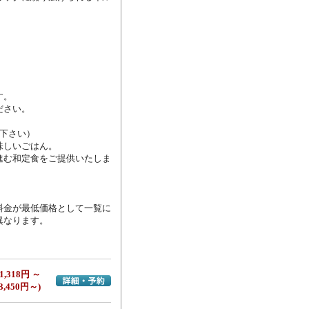
。

さい。

下さい）

しいごはん。

進む和定食をご提供いたしま
料金が最低価格として一覧に
異なります。
1,318円 ～
詳細・予約へ
3,450円～)