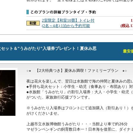
2室限定【和室10畳】トイレ付
1
(2名～4名) 1泊から予約可能
(税込 1
セット＆”うみがたり”入場券プレゼント！夏休み思
最安価格
☆★　【2大特典つき】夏休み満喫！ファミリープラン　★☆

夜は花火を楽しんで、翌日は水族館で海の仲間と夏休みの思い
◆手持ち花火セット：小学生・幼児（食事あり・布団あり）対
◆水族館「うみがたり」の割引入場券：大人・小学生・幼児（
がついた、家族旅行応援プランです。

※うみがたり入場券はフロントにて追加購入（割引あり！）
がけくださいませ。

上越市立水族博物館うみがたり・・・当館より車で約26分

マゼランペンギンの飼育数日本一！日本海を借景に、ダイナ