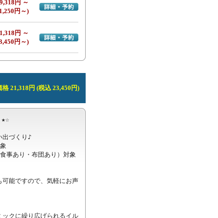
9,318円 ～
詳細・予約へ
1,250円～)
1,318円 ～
詳細・予約へ
3,450円～)
 21,318円 (税込 23,450円)
☆

出づくり♪

象

食事あり・布団あり）対象

も可能ですので、気軽にお声
ミックに繰り広げられるイル