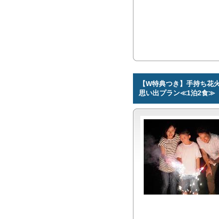
【W特典つき】手持ち花火
思い出プラン≪1泊2食≫