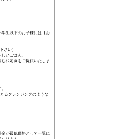
小学生以下のお子様には【お
下さい）

しいごはん。

進む和定食をご提供いたしま
。

をとるクレンジングのような
料金が最低価格として一覧に
異なります。