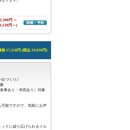
2,300円 ～
詳細・予約へ
3,530円～)
 17,318円 (税込 19,050円)
出づくり♪

象

食事あり・布団あり）対象

も可能ですので、気軽にお声
ミックに繰り広げられるイル