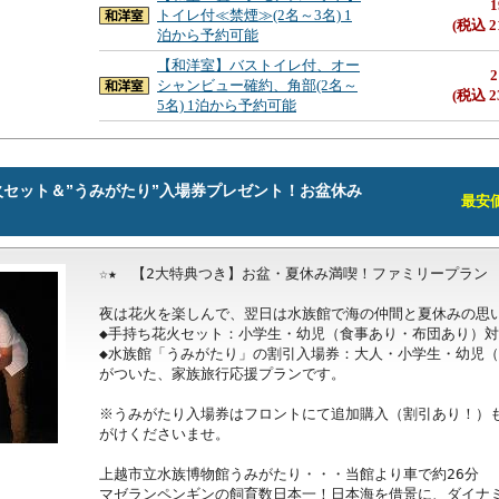
1
トイレ付≪禁煙≫(2名～3名) 1
(税込 2
泊から予約可能
【和洋室】バストイレ付、オー
2
シャンビュー確約、角部(2名～
(税込 2
5名) 1泊から予約可能
セット＆”うみがたり”入場券プレゼント！お盆休み
最安価格
☆★　【2大特典つき】お盆・夏休み満喫！ファミリープラン　★
夜は花火を楽しんで、翌日は水族館で海の仲間と夏休みの思い
◆手持ち花火セット：小学生・幼児（食事あり・布団あり）対
◆水族館「うみがたり」の割引入場券：大人・小学生・幼児（
がついた、家族旅行応援プランです。

※うみがたり入場券はフロントにて追加購入（割引あり！）
がけくださいませ。

上越市立水族博物館うみがたり・・・当館より車で約26分

マゼランペンギンの飼育数日本一！日本海を借景に、ダイナ