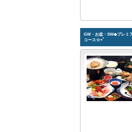
GW・お盆・SW◆プレミ
コース☆+ﾟ