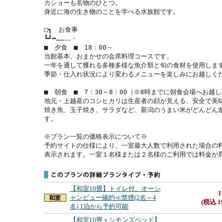
カショーも名物のひとつ。

身近に海の生き物のことを学べる水族館です。

□┓　お食事

┗┛━……‥‥・

■　夕食　■　18：00～

当館基本、おまかせの会席料理コースです。

一年を通して獲れる多種多様な魚介類と旬の食材を使用します
季節・仕入れ状況により変わるメニューを楽しみにお越しくだ
■　朝食　■　7：30～8：00（※8時までに朝食会場へお越し
地元・上越産のコシヒカリは生産者の顔が見える、安全で美味
焼き魚、玉子焼き、サラダなど、新潟のうまい米がどんどん
す。

※プラン一覧の価格表示について※

予約サイトの仕様により、一室最大人数で利用された場合の
表示されます。一室１名様または２名様のご利用では料金が
【和室10畳】トイレ付、オーシ
1
ャンビュー確約≪禁煙(2名～4
(税込 1
名) 1泊から予約可能
【和室10畳＋シモンズベッド】