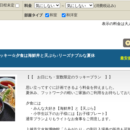
日程未定
～
(消費税込み)
和室
和洋室
表示の料金は大
ッキー☆夕食は海鮮丼と天ぷら♪リーズナブルな夏休
最安価格
【【　お日にち・室数限定のラッキープラン　】】

思い立ってすぐに計画できるよう料金を抑えました。

夏休み、フットワークの軽いご家族のご利用をお待ちしており
夕食には

　・みんな大好き【海鮮丼】と【天ぷら】

　・小学生以下のお子様には【お子様プレート】

通常プランよりもライトなお食事をご用意します。

上越市立水族博物館「うみがたり」の割引入場券の販売も可能