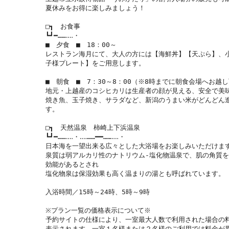
夏休みをお得に楽しみましょう！

□┓　お食事

┗┛━……‥‥・

■　夕食　■　18：00～

レストラン海月にて、大人の方には【海鮮丼】【天ぷら】、
子様プレート】をご用意します。

■　朝食　■　7：30～8：00（※8時までに朝食会場へお越し
地元・上越産のコシヒカリは生産者の顔が見える、安全で美味
焼き魚、玉子焼き、サラダなど、新潟のうまい米がどんどん
す。

□┓　天然温泉　柿崎上下浜温泉　

┗┛━……‥‥・‥‥……━━……‥‥・

日本海を一望出来る広々とした大浴場をお楽しみいただけます
泉質は弱アルカリ性のナトリウム-塩化物温泉で、肌の角質
効能があるとされ

塩化物泉は保湿効果も高く温まりの湯とも呼ばれています。

入浴時間／15時～24時、5時～9時

※プラン一覧の価格表示について※

予約サイトの仕様により、一室最大人数で利用された場合の
表示されます。一室１名様または２名様のご利用では料金が