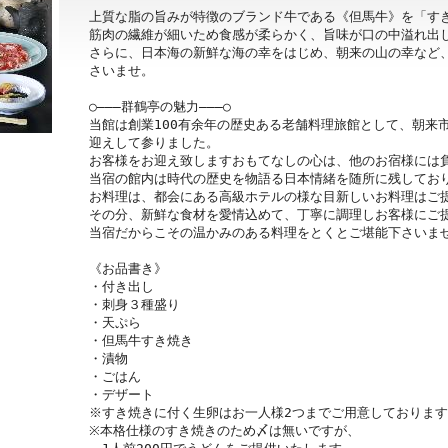
上質な脂の旨みが特徴のブランド牛である《但馬牛》を「すき
筋肉の繊維が細いため食感が柔らかく、旨味が口の中溢れ出し
さらに、日本海の新鮮な海の幸をはじめ、朝来の山の幸など
さいませ。

○―――群鶴亭の魅力―――○

当館は創業100有余年の歴史ある老舗料理旅館として、朝来
迎えして参りました。

お客様をお迎え致しますおもてなしの心は、他のお宿様には負
当宿の館内は時代の歴史を物語る日本情緒を随所に残しており
お料理は、都会にある高級ホテルの様な目新しいお料理はご提
その分、新鮮な食材を愛情込めて、丁寧に調理しお客様にご提
当宿だからこその温かみのある料理をとくとご堪能下さいませ
《お品書き》

・付き出し

・刺身３種盛り

・天ぷら

・但馬牛すき焼き

・漬物

・ごはん

・デザート

※すき焼きに付く生卵はお一人様2つまでご用意しております
※本格仕様のすき焼きのため〆は無いですが、
