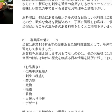
さらに！！新鮮なお刺身を通常の会席よりもボリュームアップ
美味しい空気の中で食べる良質なお料理をご堪能下さい。

お料理は、都会にある高級ホテルの様な目新しいお料理はご提
その分、新鮮な食材を愛情込めて、丁寧に調理しお客様にご提
当宿だからこその温かみのある料理をとくとご堪能下さいませ
○―――群鶴亭の魅力―――○

当館は創業100有余年の歴史ある老舗料理旅館として、朝来
迎えして参りました。

お客様をお迎え致しますおもてなしの心は、他のお宿様には負
当宿の館内は時代の歴史を物語る日本情緒を随所に残しており
《お品書き》

・但馬牛鉄板焼き

・刺身３種盛り

・酢の物

・煮物

・揚物

・香物

・日替わり小鉢

・デザート

朝はほっこり和朝食をご用意しております。
