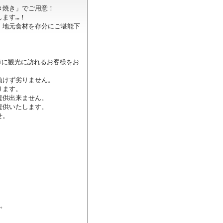
焼き」でご用意！

ます…！

、地元食材を存分にご堪能下
市に観光に訪れるお客様をお
けず劣りません。

ます。

供出来ません。

供いたします。

。

。
