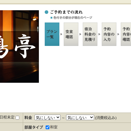
日程未定
～
(消費税込み)
和室