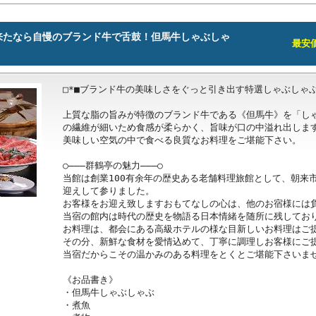
来たなら自慢のブランド牛で舌鼓！但馬牛しゃぶしゃ
最安価格
□*■ブランド牛の美味しさをぐっと引き出す特選しゃぶしゃぶプ
上質な脂の旨みが特徴のブランド牛である《但馬牛》を「し
の繊維が細いため食感が柔らかく、旨味が口の中溢れ出します
美味しい空気の中で食べる良質なお料理をご堪能下さい。

○―――群鶴亭の魅力―――○

当館は創業100有余年の歴史ある老舗料理旅館として、朝来
迎えして参りました。

お客様をお迎え致しますおもてなしの心は、他のお宿様には負
当宿の館内は時代の歴史を物語る日本情緒を随所に残しており
お料理は、都会にある高級ホテルの様な目新しいお料理はご提
その分、新鮮な食材を愛情込めて、丁寧に調理しお客様にご提
当宿だからこその温かみのある料理をとくとご堪能下さいませ
《お品書き》

・但馬牛しゃぶしゃぶ

・煮魚
