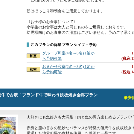
　1人前200円でうどんをご提供いたします。

朝はほっこり和朝食をご用意しております。

《お子様のお食事について》

小学生のお食事は大人と同じものをご用意しております。

幼児様向けのお食事のご用意はございません。予めご了承く
グループ和室(4名～6名) 1泊か
1
ら予約可能
(税込 1
おまかせ和室(2名～3名) 1泊か
1
ら予約可能
(税込 1
馬牛で舌鼓！ブランド牛で味わう鉄板焼き会席プラン
最安価格
肉好きにも魚好きも大満足！肉と魚の両方楽しめるプラン(*’▽
赤身と脂の旨さの絶妙なバランスが特徴の但馬牛を鉄板焼きで
厳選した地元但馬の食材を使用した贅沢な一品です。
