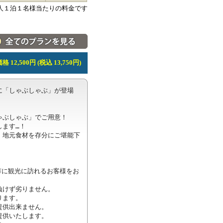
人１泊１名様当たりの料金です
料金・宿泊プラン一覧へ
 12,500円 (税込 13,750円)
「しゃぶしゃぶ」が登場 
ぶしゃぶ」でご用意！

ます…！

、地元食材を存分にご堪能下
市に観光に訪れるお客様をお
けず劣りません。

ます。

供出来ません。

供いたします。
