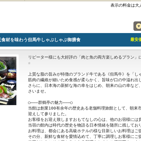
表示の料金は大
元食材を味わう但馬牛しゃぶしゃぶ御膳食
最安価格
リピーター様にも大好評の「肉と魚の両方楽しめるプラン」に
☆

上質な脂の旨みが特徴のブランド牛である《但馬牛》を「しゃ
筋肉の繊維が細いため食感が柔らかく、旨味が口の中溢れ出し
さらに、日本海の新鮮な海の幸をはじめ、朝来の山の幸など
さいませ。

○―――群鶴亭の魅力―――○

当館は創業100有余年の歴史ある老舗料理旅館として、朝来
迎えして参りました。

お客様をお迎え致しますおもてなしの心は、他のお宿様には負
当宿の館内は時代の歴史を物語る日本情緒を随所に残しており
お料理は、都会にある高級ホテルの様な目新しいお料理はご提
その分、新鮮な食材を愛情込めて、丁寧に調理しお客様にご提