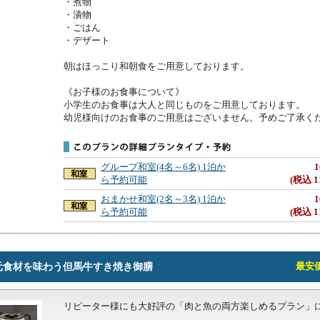
・煮物

・漬物

・ごはん

・デザート

朝はほっこり和朝食をご用意しております。

《お子様のお食事について》

小学生のお食事は大人と同じものをご用意しております。

幼児様向けのお食事のご用意はございません。予めご了承く
グループ和室(4名～6名) 1泊か
1
ら予約可能
(税込 1
おまかせ和室(2名～3名) 1泊か
1
ら予約可能
(税込 1
元食材を味わう但馬牛すき焼き御膳
最安価格
リピーター様にも大好評の「肉と魚の両方楽しめるプラン」に