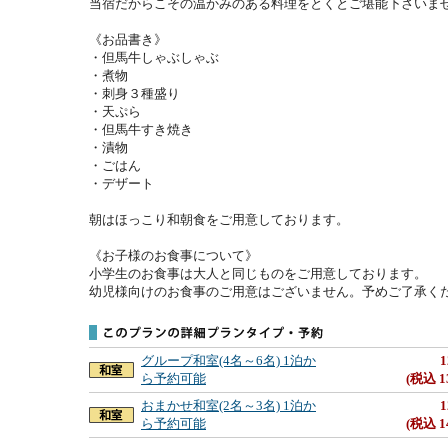
当宿だからこその温かみのある料理をとくとご堪能下さいませ
《お品書き》

・但馬牛しゃぶしゃぶ

・煮物

・刺身３種盛り

・天ぷら

・但馬牛すき焼き

・漬物

・ごはん

・デザート

朝はほっこり和朝食をご用意しております。

《お子様のお食事について》

小学生のお食事は大人と同じものをご用意しております。

幼児様向けのお食事のご用意はございません。予めご了承く
グループ和室(4名～6名) 1泊か
1
ら予約可能
(税込 1
おまかせ和室(2名～3名) 1泊か
1
ら予約可能
(税込 1