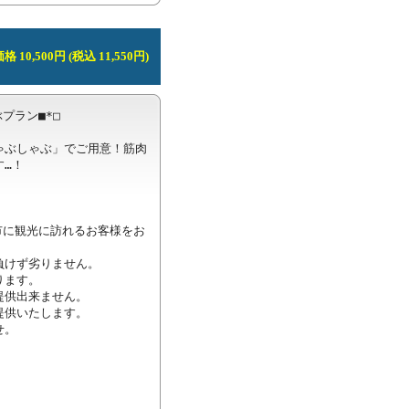
 10,500円 (税込 11,550円)
ラン■*□

ゃぶしゃぶ」でご用意！筋肉
…！

市に観光に訪れるお客様をお
けず劣りません。

ます。

供出来ません。

供いたします。

。
