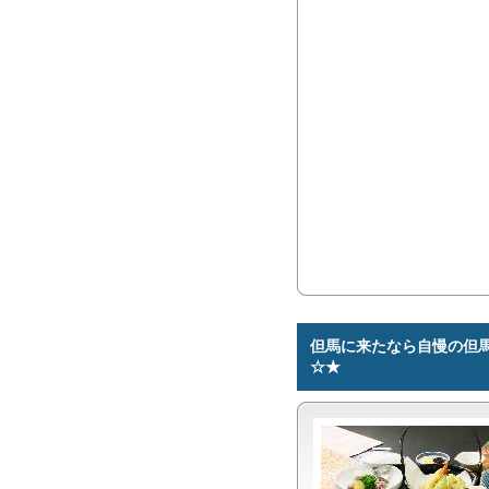
但馬に来たなら自慢の但
☆★