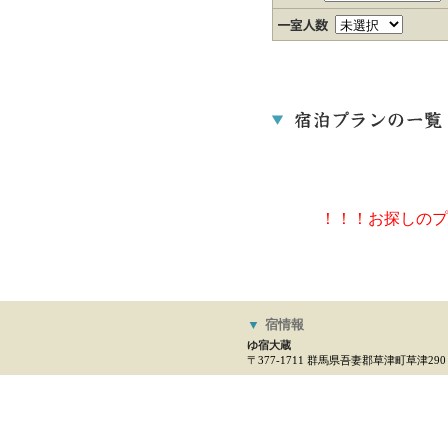
！！！お探しのプ
▼
宿情報
ゆ宿大蔵
〒377-1711 群馬県吾妻郡草津町草津290