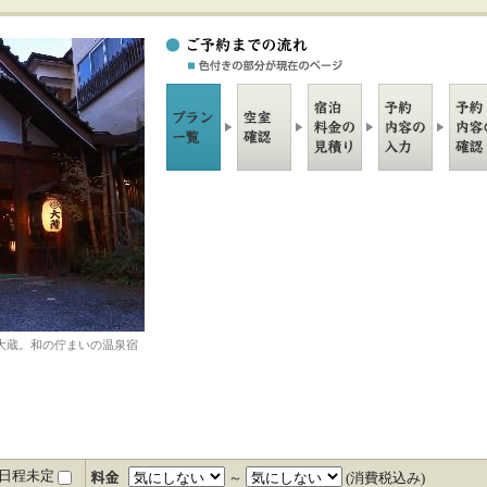
大蔵。和の佇まいの温泉宿
日程未定
～
(消費税込み)