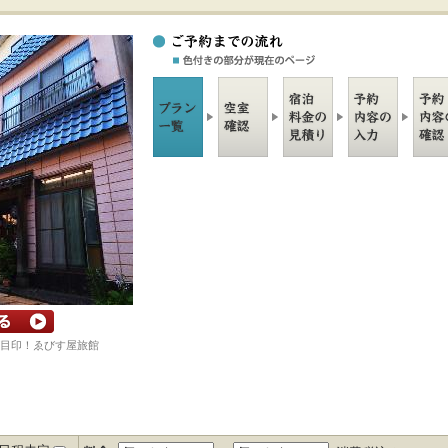
目印！ゑびす屋旅館