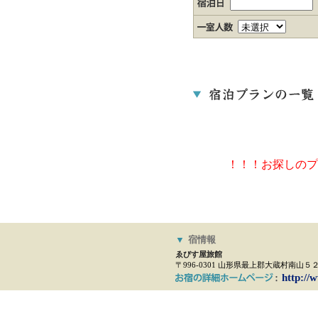
！！！お探しのプ
▼
宿情報
ゑびす屋旅館
〒996-0301 山形県最上郡大蔵村南山５
http://