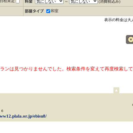
日程未定
～
(消費税込み)
和室
表示の料金は大
ランは見つかりませんでした。検索条件を変えて再度検索して
ペ
ー
ジ
上
２６
部
www12.plala.or.jp/ebisu8/
へ