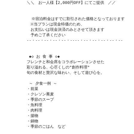
＼＼　お一人様【2,000円OFF】にてご提供　／／

  ※宿泊料金はすでに割引された価格となっております　　　　

　※当プランは現金特価のため、

　お支払いは現金決済のみとさせて頂きます

　予めご了承ください

--・--・--・--・--・----・--・--・--・--・--

 ◆◇ お 食 事 ◇◆

フレンチと和会席をコラボレーションさせた

彩り溢れる、心尽くしの"創作料理"

旬の食材と贅沢な味わい、そして遊び心を。

 ～ 夕食一例 ～

・前菜

・クレソン蕎麦

・季節のスープ

・魚料理

・肉料理

・揚物

・鍋物

・季節のごはん　など
