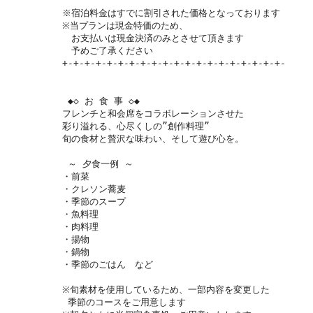
※宿泊料金はすでに割引された価格となっております

※当プランは現金特価のため、

　お支払いは現金決済のみとさせて頂きます

　予めご了承ください

+-+-+-+-+-+-+-+-+-+-+-+-+-+-+-+-+-+-+-+-

 ◆◇ お 食 事 ◇◆

フレンチと和会席をコラボレーションさせた

彩り溢れる、心尽くしの”創作料理”

旬の食材と贅沢な味わい、そして遊び心を。

 ～ 夕食一例 ～

・前菜

・クレソン蕎麦

・季節のスープ

・魚料理

・肉料理

・揚物

・鍋物

・季節のごはん　など

※旬素材を使用しているため、一部内容を変更した

 季節のコースをご用意します
