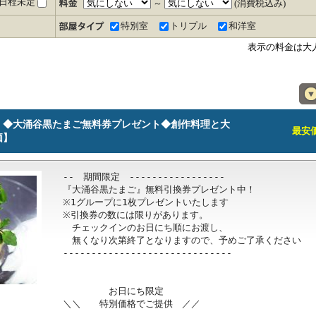
日程未定
～
(消費税込み)
特別室
トリプル
和洋室
表示の料金は大
》◆大涌谷黒たまご無料券プレゼント◆創作料理と大
最安価格
価】
--　期間限定　-----------------

『大涌谷黒たまご』無料引換券プレゼント中！

※1グループに1枚プレゼントいたします

※引換券の数には限りがあります。

　チェックインのお日にち順にお渡し、

　無くなり次第終了となりますので、予めご了承ください

------------------------------

　　　　　お日にち限定

＼＼　　特別価格でご提供　／／
