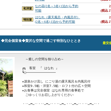
なの花(2名～3名) 1泊から予約
2
可能
(税込 2
はなれ（露天風呂・内風呂付）
2
(2名～6名) 1泊から予約可能
(税込 2
》◆完全個室食◆贅沢な空間で過ごす特別なひととき
最安価格
　～癒しの空間を独り占め～

┏┓　客室　『 はなれ 』

┗□───────────────

★源泉かけ流し にごり湯の露天風呂＆内風呂付

★和室9.5帖・洋室7.5帖・ロフト付の広々空間

★お食事は完全個室 はなれ専用の食事処で

　ごゆっくりお召し上がりください

・‥…━…‥・‥…━…‥・‥…━…・‥…━…‥・‥…━…‥・　
