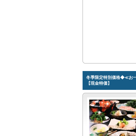
冬季限定特別価格◆≪お一
【現金特価】