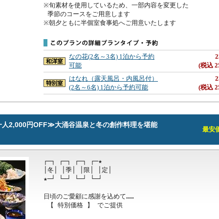
※旬素材を使用しているため、一部内容を変更した

 季節のコースをご用意します

※朝夕ともに半個室食事処へご用意いたします
なの花(2名～3名) 1泊から予約
2
可能
(税込 2
はなれ（露天風呂・内風呂付）
2
(2名～6名) 1泊から予約可能
(税込 2
人2,000円OFF≫大涌谷温泉と冬の創作料理を堪能
最安価格
┌─┐ ┌─┐ ┌─┐ ┌─★

│冬│ │季│ │限│ │定│ 

★─┘ └─┘ └─┘ └─┘

日頃のご愛顧に感謝を込めて……

 【 特別価格 】 でご提供 
