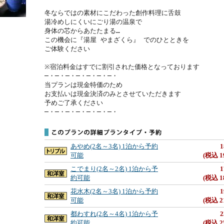
冬ならではの素材にこだわった創作料理に舌鼓

湯冷めしにくいにごり湯の温泉で

身体の芯からあたたまる…

この機会に『湯屋 やまざくら』 でのひとときを

ご体験ください

※宿泊料金はすでに割引された価格となっております

─・─・─・─・─・─・─・

当プランは現金特価のため

お支払いは現金決済のみとさせていただきます

予めご了承ください

─・─・─・─・─・─・─・
あやめ(2名～3名) 1泊から予約
1
可能
(税込 1
こでまり(2名～2名) 1泊から予
1
約可能
(税込 1
花水木(2名～3名) 1泊から予約
1
可能
(税込 2
都わすれ(2名～4名) 1泊から予
2
約可能
(税込 2