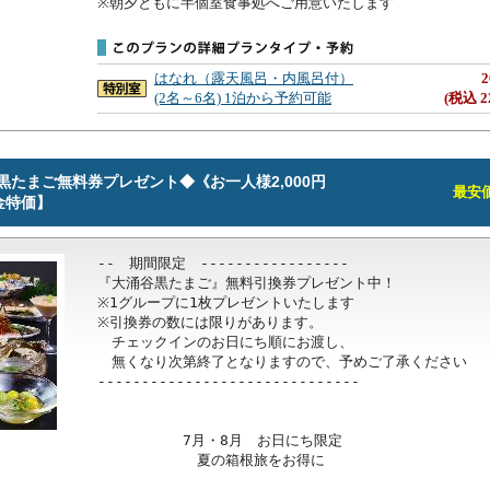
※朝夕ともに半個室食事処へご用意いたします
はなれ（露天風呂・内風呂付）
2
(2名～6名) 1泊から予約可能
(税込 2
黒たまご無料券プレゼント◆《お一人様2,000円
最安価格
金特価】
--　期間限定　-----------------

『大涌谷黒たまご』無料引換券プレゼント中！

※1グループに1枚プレゼントいたします

※引換券の数には限りがあります。

　チェックインのお日にち順にお渡し、

　無くなり次第終了となりますので、予めご了承ください

------------------------------

　　　　　　7月・8月　お日にち限定

　　　　　　　夏の箱根旅をお得に
