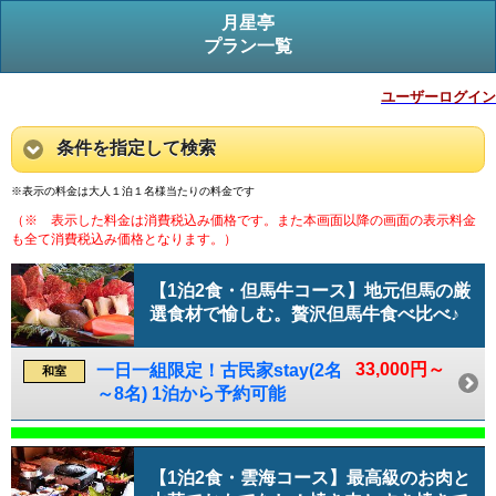
月星亭
プラン一覧
ユーザーログイン
条件を指定して検索
※表示の料金は大人１泊１名様当たりの料金です
（※ 表示した料金は消費税込み価格です。また本画面以降の画面の表示料金
も全て消費税込み価格となります。）
【1泊2食・但馬牛コース】地元但馬の厳
選食材で愉しむ。贅沢但馬牛食べ比べ♪
33,000円～
一日一組限定！古民家stay(2名
和室
～8名) 1泊から予約可能
【1泊2食・雲海コース】最高級のお肉と