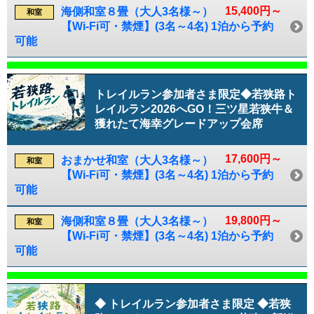
15,400円～
海側和室８畳（大人3名様～）
和室
【Wi-Fi可・禁煙】(3名～4名) 1泊から予約
可能
トレイルラン参加者さま限定◆若狭路ト
レイルラン2026へGO！三ツ星若狭牛＆
獲れたて海幸グレードアップ会席
17,600円～
おまかせ和室（大人3名様～）
和室
【Wi-Fi可・禁煙】(3名～4名) 1泊から予約
可能
19,800円～
海側和室８畳（大人3名様～）
和室
【Wi-Fi可・禁煙】(3名～4名) 1泊から予約
可能
◆ トレイルラン参加者さま限定 ◆若狭