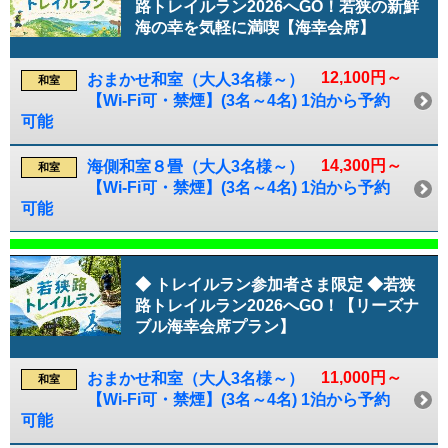
路トレイルラン2026へGO！若狭の新鮮
海の幸を気軽に満喫【海幸会席】
12,100円～
おまかせ和室（大人3名様～）
和室
【Wi-Fi可・禁煙】(3名～4名) 1泊から予約
可能
14,300円～
海側和室８畳（大人3名様～）
和室
【Wi-Fi可・禁煙】(3名～4名) 1泊から予約
可能
◆ トレイルラン参加者さま限定 ◆若狭
路トレイルラン2026へGO！【リーズナ
ブル海幸会席プラン】
11,000円～
おまかせ和室（大人3名様～）
和室
【Wi-Fi可・禁煙】(3名～4名) 1泊から予約
可能