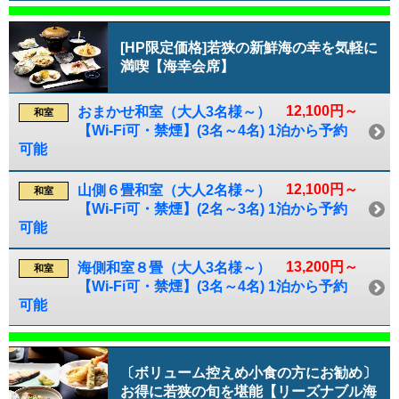
[HP限定価格]若狭の新鮮海の幸を気軽に
満喫【海幸会席】
12,100円～
おまかせ和室（大人3名様～）
和室
【Wi-Fi可・禁煙】(3名～4名) 1泊から予約
可能
12,100円～
山側６畳和室（大人2名様～）
和室
【Wi-Fi可・禁煙】(2名～3名) 1泊から予約
可能
13,200円～
海側和室８畳（大人3名様～）
和室
【Wi-Fi可・禁煙】(3名～4名) 1泊から予約
可能
〔ボリューム控えめ小食の方にお勧め〕
お得に若狭の旬を堪能【リーズナブル海