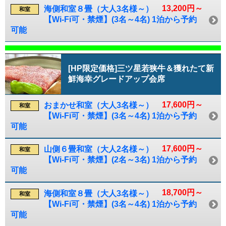
13,200円～
海側和室８畳（大人3名様～）
和室
【Wi-Fi可・禁煙】(3名～4名) 1泊から予約
可能
[HP限定価格]三ツ星若狭牛＆獲れたて新
鮮海幸グレードアップ会席
17,600円～
おまかせ和室（大人3名様～）
和室
【Wi-Fi可・禁煙】(3名～4名) 1泊から予約
可能
17,600円～
山側６畳和室（大人2名様～）
和室
【Wi-Fi可・禁煙】(2名～3名) 1泊から予約
可能
18,700円～
海側和室８畳（大人3名様～）
和室
【Wi-Fi可・禁煙】(3名～4名) 1泊から予約
可能