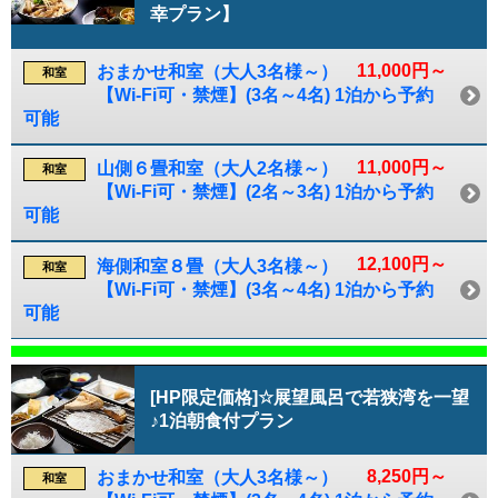
幸プラン】
11,000円～
おまかせ和室（大人3名様～）
和室
【Wi-Fi可・禁煙】(3名～4名) 1泊から予約
可能
11,000円～
山側６畳和室（大人2名様～）
和室
【Wi-Fi可・禁煙】(2名～3名) 1泊から予約
可能
12,100円～
海側和室８畳（大人3名様～）
和室
【Wi-Fi可・禁煙】(3名～4名) 1泊から予約
可能
[HP限定価格]☆展望風呂で若狭湾を一望
♪1泊朝食付プラン
8,250円～
おまかせ和室（大人3名様～）
和室