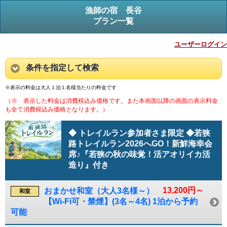
漁師の宿 長谷
プラン一覧
ユーザーログイン
条件を指定して検索
※表示の料金は大人１泊１名様当たりの料金です
（※ 表示した料金は消費税込み価格です。また本画面以降の画面の表示料金
も全て消費税込み価格となります。）
◆ トレイルラン参加者さま限定 ◆若狭
路トレイルラン2026へGO！新鮮海幸会
席♪『若狭の秋の味覚！活アオリイカ活
造り』付き
13,200円～
おまかせ和室（大人3名様～）
和室
【Wi-Fi可・禁煙】(3名～4名) 1泊から予約
可能