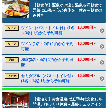
【朝食付】源泉かけ流し温泉＆洋朝食で
元気に出発～心と身体を一休み～朝食の
み付き
10,000円～
ツイン（バス・トイレ付）(1名
ツイン
～3名) 1泊から予約可能
10,000円～
ツイン(1名～2名) 1泊から予約
ツイン
可能
10,000円～
和室(3名～4名) 1泊から予約可
和室
能
10,500円～
セミダブル（バス・トイレ付）
その他
(1名～1名) 1泊から予約可能
【素泊り】赤倉温泉は江戸時代文化13年
開湯。ゆっくり休息～最終チェックイン