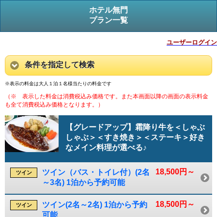
ホテル無門
プラン一覧
ユーザーログイン
条件を指定して検索
※表示の料金は大人１泊１名様当たりの料金です
（※ 表示した料金は消費税込み価格です。また本画面以降の画面の表示料金
も全て消費税込み価格となります。）
【グレードアップ】霜降り牛を＜しゃぶ
しゃぶ＞＜すき焼き＞＜ステーキ＞好き
なメイン料理が選べる♪
18,500円～
ツイン（バス・トイレ付）(2名
ツイン
～3名) 1泊から予約可能
18,500円～
ツイン(2名～2名) 1泊から予約
ツイン
可能