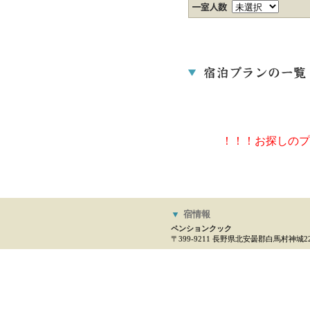
！！！お探しのプ
▼
宿情報
ペンションクック
〒399-9211 長野県北安曇郡白馬村神城222