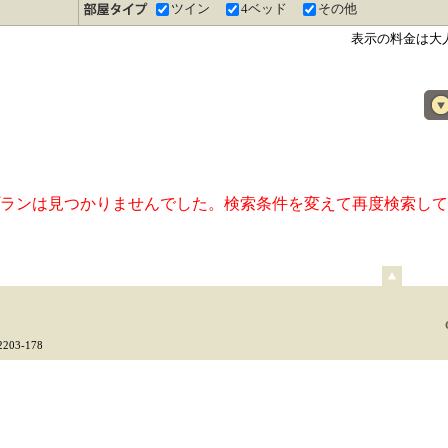
ツイン
4ベッド
その他
表示の料金は大
ランは見つかりませんでした。検索条件を変えて再度検索して
ペ
ー
ジ
上
03-178
部
へ