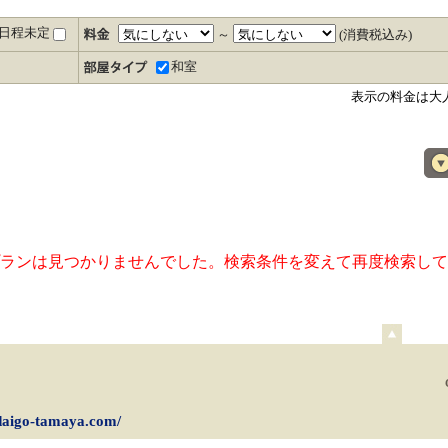
日程未定
～
(消費税込み)
和室
表示の料金は大
ランは見つかりませんでした。検索条件を変えて再度検索して
ペ
ー
ジ
上
部
/daigo-tamaya.com/
へ