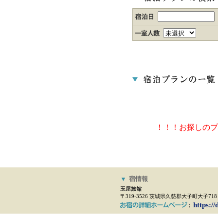
！！！お探しのプ
▼
宿情報
玉屋旅館
〒319-3526 茨城県久慈郡大子町大子718
https:/