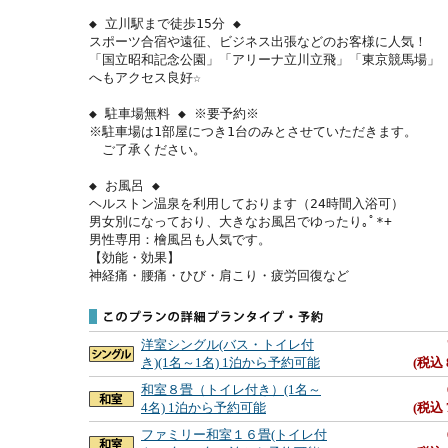
◆ 立川駅まで徒歩15分 ◆

スポーツ合宿や遠征、ビジネス出張などのお客様に人気！

「国立昭和記念公園」「アリーナ立川立飛」「東京競馬場」

へもアクセス良好☆

◆ 駐車場無料 ◆ ※要予約※

※駐車場は1部屋につき1台のみとさせていただきます。

　ご了承ください。

◆ お風呂 ◆

ヘルストン温泉を利用しております（24時間入浴可）

男女別になっており、大きなお風呂でゆったり｡ﾟ*+

男性専用：檜風呂も人気です。

【効能・効果】

神経痛・腰痛・ひび・肩こり・疲労回復など
洋室シングル(バス・トイレ付
き)(1名～1名) 1泊から予約可能
(税込 
和室８畳（トイレ付き）(1名～
4名) 1泊から予約可能
(税込 
ファミリー和室１６畳(トイレ付