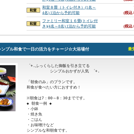
和室８畳（トイレ付き）(1名～
4名) 1泊から予約可能
(税込 
ファミリー和室１６畳(トイレ付
き)(4名～8名) 1泊から予約可能
(税込 
シンプル和食で一日の活力をチャージ☆大浴場付
最安
゜+.ふっくらした御飯を引き立てる

　　　　　　シンプルおかずが人気 ゜+.

「朝食のみ」のプランです。

和食が食べたい方におすすめ！

※朝食は7：00～8：30までです。

◆ 朝食一例 ◆

・小鉢

・焼き魚

・ごはん

・お味噌汁など

シンプルな和朝食です。
