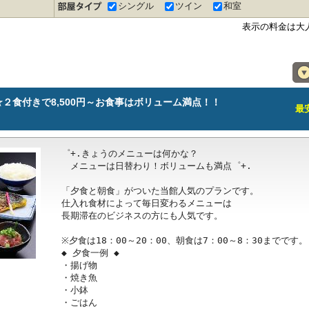
シングル
ツイン
和室
表示の料金は大
２食付きで8,500円～お食事はボリューム満点！！
最安
゜+.きょうのメニューは何かな？

　メニューは日替わり！ボリュームも満点゜+.

「夕食と朝食」がついた当館人気のプランです。

仕入れ食材によって毎日変わるメニューは

長期滞在のビジネスの方にも人気です。

※夕食は18：00～20：00、朝食は7：00～8：30までです。

◆ 夕食一例 ◆

・揚げ物

・焼き魚

・小鉢

・ごはん
