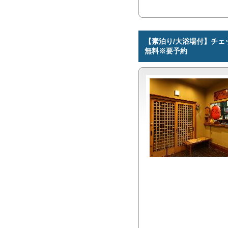
【素泊り/大浴場付】チェ
無料※要予約