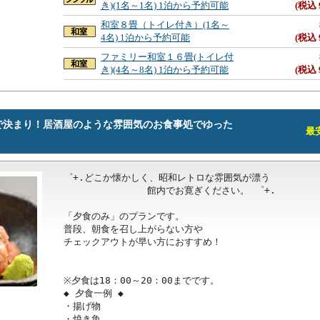
き)(1名～1名) 1泊から予約可能
(税込 
和室８畳（トイレ付き）(1名～
4名) 1泊から予約可能
(税込 
ファミリー和室１６畳(トイレ付
き)(4名～8名) 1泊から予約可能
(税込 
で決まり！居酒屋のような雰囲気のお食事処でゆった
最安
゜+.どこか懐かしく、昭和レトロな雰囲気が漂う

　　　　　　　　　館内でお寛ぎください。 ゜+.

「夕食のみ」のプランです。

普段、朝食を召し上がらない方や

チェックアウトが早い方におすすめ！

※夕食は18：00～20：00までです。

◆ 夕食一例 ◆

・揚げ物

・焼き魚
