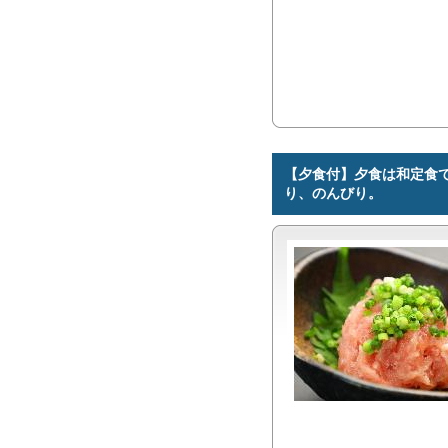
【夕食付】夕食は和定食
り、のんびり。