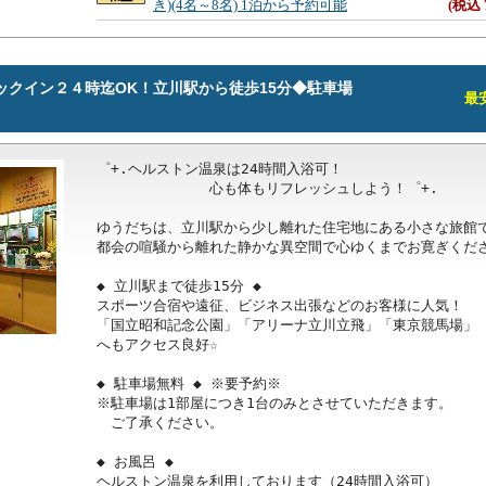
き)(4名～8名) 1泊から予約可能
(税込 
ックイン２４時迄OK！立川駅から徒歩15分◆駐車場
最安
゜+.ヘルストン温泉は24時間入浴可！

　　　　　　　　心も体もリフレッシュしよう！゜+.

ゆうだちは、立川駅から少し離れた住宅地にある小さな旅館で
都会の喧騒から離れた静かな異空間で心ゆくまでお寛ぎくださ
◆ 立川駅まで徒歩15分 ◆

スポーツ合宿や遠征、ビジネス出張などのお客様に人気！

「国立昭和記念公園」「アリーナ立川立飛」「東京競馬場」

へもアクセス良好☆

◆ 駐車場無料 ◆ ※要予約※

※駐車場は1部屋につき1台のみとさせていただきます。

　ご了承ください。

◆ お風呂 ◆

ヘルストン温泉を利用しております（24時間入浴可）
