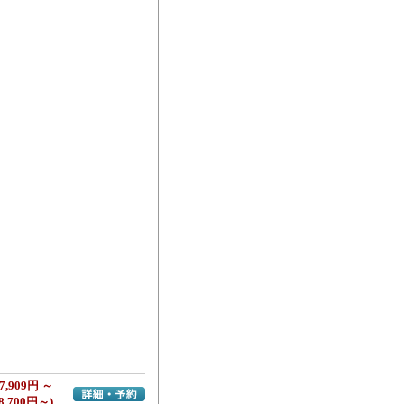
7,909円 ～
詳細・予約へ
8,700円～)