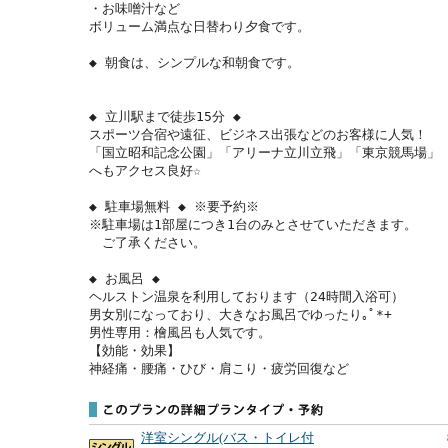
・お味噌汁など

ボリューム満点な日替わり夕食です。

◆ 朝食は、シンプルな和朝食です。

◆ 立川駅まで徒歩15分 ◆

スポーツ合宿や遠征、ビジネス出張などのお客様に人気！

「国立昭和記念公園」「アリーナ立川立飛」「東京競馬場」

へもアクセス良好☆

◆ 駐車場無料 ◆ ※要予約※

※駐車場は1部屋につき1台のみとさせていただきます。

　ご了承ください。

◆ お風呂 ◆

ヘルストン温泉を利用しております（24時間入浴可）

男女別になっており、大きなお風呂でゆったり｡ﾟ*+

男性専用：檜風呂も人気です。

【効能・効果】

神経痛・腰痛・ひび・肩こり・疲労回復など
洋室シングル(バス・トイレ付