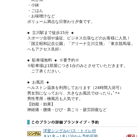
・小鉢

・ごはん

・お味噌汁など

ボリューム満点な日替わり夕食です。

◆ 立川駅まで徒歩15分 ◆

スポーツ合宿や遠征、ビジネス出張などのお客様に人気！

「国立昭和記念公園」「アリーナ立川立飛」「東京競馬場」

へもアクセス良好☆

◆ 駐車場無料 ◆ ※要予約※

※駐車場は1部屋につき1台のみとさせていただきます。

　ご了承ください。

◆ お風呂 ◆

ヘルストン温泉を利用しております（24時間入浴可）

男女別になっており、大きなお風呂でゆったり｡ﾟ*+

男性専用：檜風呂も人気です。

【効能・効果】

神経痛・腰痛・ひび・肩こり・疲労回復など
洋室シングル(バス・トイレ付
き)(1名～1名) 1泊から予約可能
(税込 