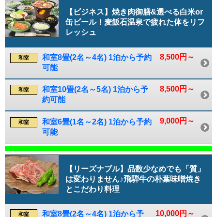
【ビジネス】焼き肉御膳&選べる白米or
缶ビール！麦飯石温泉で疲れた体をリフ
レッシュ
8,500円～
和室8畳(2名～4名) 1泊から予約
和室
可能
8,500円～
和室10畳(2名～5名) 1泊から予
和室
約可能
9,000円～
和室6畳(1名～2名) 1泊から予約
和室
可能
【リーズナブル】品数少なめでも「質」
は変わりません♪飛騨牛の朴葉味噌焼き
とこだわり料理
10,000円～
和室8畳(2名～4名) 1泊から予
和室