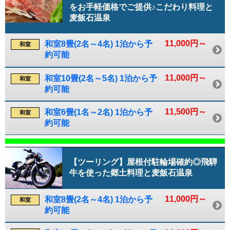
をお手軽価格でご提供♪こだわり料理と
麦飯石温泉
11,000円～
和室8畳(2名～4名) 1泊から予
和室
約可能
11,000円～
和室10畳(2名～5名) 1泊から予
和室
約可能
11,500円～
和室6畳(1名～2名) 1泊から予
和室
約可能
【ツーリング】屋根付駐輪場確約◎飛騨
牛を使った郷土料理と麦飯石温泉
11,000円～
和室8畳(2名～4名) 1泊から予
和室
約可能