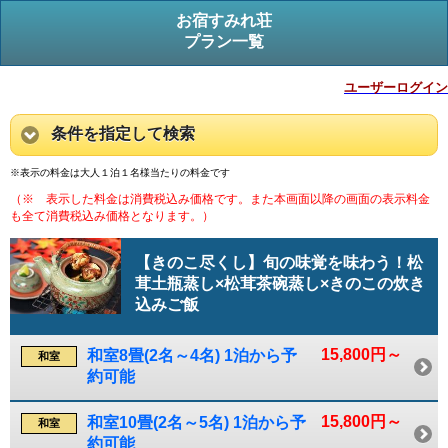
お宿すみれ荘
プラン一覧
ユーザーログイン
条件を指定して検索
※表示の料金は大人１泊１名様当たりの料金です
（※ 表示した料金は消費税込み価格です。また本画面以降の画面の表示料金
も全て消費税込み価格となります。）
【きのこ尽くし】旬の味覚を味わう！松
茸土瓶蒸し×松茸茶碗蒸し×きのこの炊き
込みご飯
15,800円～
和室8畳(2名～4名) 1泊から予
和室
約可能
15,800円～
和室10畳(2名～5名) 1泊から予
和室
約可能