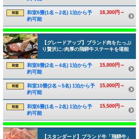
16,300円～
和室6畳(1名～2名) 1泊から予
和室
約可能
【グレードアップ】ブランド肉をたっぷ
り贅沢に♪肉厚の飛騨牛ステーキを堪能
15,000円～
和室8畳(2名～4名) 1泊から予
和室
約可能
15,000円～
和室10畳(2名～5名) 1泊から予
和室
約可能
15,500円～
和室6畳(1名～2名) 1泊から予
和室
約可能
【スタンダード】ブランド牛「飛騨牛」