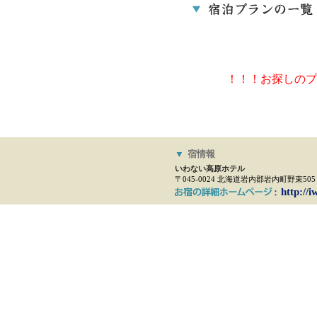
！！！お探しのプ
▼
宿情報
いわない高原ホテル
〒045-0024 北海道岩内郡岩内町野束505
http://