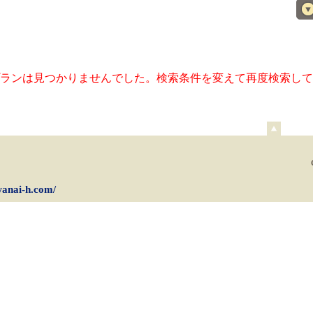
ランは見つかりませんでした。検索条件を変えて再度検索して
ペ
ー
ジ
上
部
iwanai-h.com/
へ