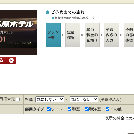
日程未定
～
(消費税込み)
ツイン
和室
和洋室
その他
表示の料金は大