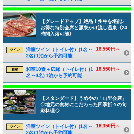
【グレードアップ】絶品上州牛を堪能♪
お得な特別会席と源泉かけ流し温泉《24
時間入浴可能》
18,550円～
洋室ツイン（トイレ付）(1名～
ツイン
2名) 1泊から予約可能
18,550円～
和室10畳＋広縁（トイレ付）(1
和室
名～4名) 1泊から予約可能
【スタンダード】うめやの「山里会席」
◇地元の食材にこだわった四季折々の旬
彩料理◇
16,350円～
洋室ツイン（トイレ付）(1名～
ツイン
2名) 1泊から予約可能