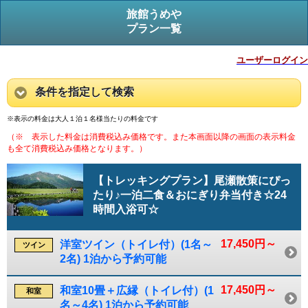
旅館うめや
プラン一覧
ユーザーログイン
条件を指定して検索
※表示の料金は大人１泊１名様当たりの料金です
（※ 表示した料金は消費税込み価格です。また本画面以降の画面の表示料金
も全て消費税込み価格となります。）
【トレッキングプラン】尾瀬散策にぴっ
たり♪一泊二食＆おにぎり弁当付き☆24
時間入浴可☆
17,450円～
洋室ツイン（トイレ付）(1名～
ツイン
2名) 1泊から予約可能
17,450円～
和室10畳＋広縁（トイレ付）(1
和室
名～4名) 1泊から予約可能