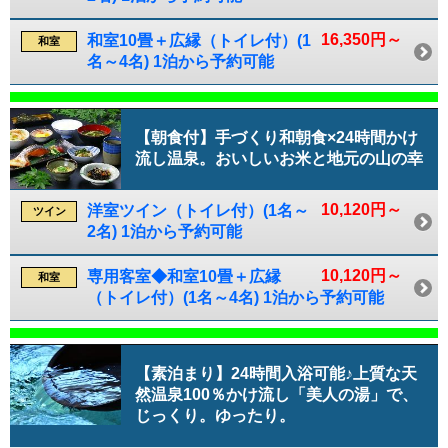
16,350円～
和室10畳＋広縁（トイレ付）(1
和室
名～4名) 1泊から予約可能
【朝食付】手づくり和朝食×24時間かけ
流し温泉。おいしいお米と地元の山の幸
10,120円～
洋室ツイン（トイレ付）(1名～
ツイン
2名) 1泊から予約可能
10,120円～
専用客室◆和室10畳＋広縁
和室
（トイレ付）(1名～4名) 1泊から予約可能
【素泊まり】24時間入浴可能♪上質な天
然温泉100％かけ流し「美人の湯」で、
じっくり。ゆったり。