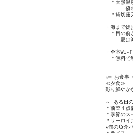
　＊天然温泉
　　　　優
　＊貸切露天
・海まで徒歩
　＊目の前が
　　　夏は
・全室Wi-F
　＊無料で利
☆━ お食事 ━
≪夕食≫

彩り鮮やか
～ ある日の
＊前菜４点盛
＊季節のスー
＊サーロイン
★旬の魚介パ