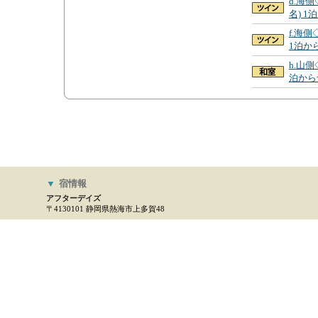
d.海
名) 
f.海側
1泊か
h.山側
泊から
▼
宿情報
アフターデイズ
〒4130101 静岡県熱海市上多賀48