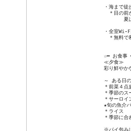
・海まで徒歩
　＊目の前が
　　　　夏
・全室Wi-F
　＊無料で利
☆━ お食事 ━
≪夕食≫

彩り鮮やか
～ ある日の
＊前菜４点盛
＊季節のスー
＊サーロイン
★旬の魚介パ
＊ライス

＊季節に合
※パイ包みは