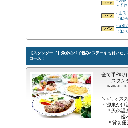
b.海側
ら予約
e.山側
1泊か
f.海側
1泊か
【スタンダード】魚介のパイ包み×ステーキも付いた、
コース！
全て手作り
　　スタン
　*⌒*⌒*⌒*⌒
＼☆＼オススメ
・源泉かけ
　＊天然温泉
　　　　優
  ＊貸切露天風呂を無料で利用OK！
