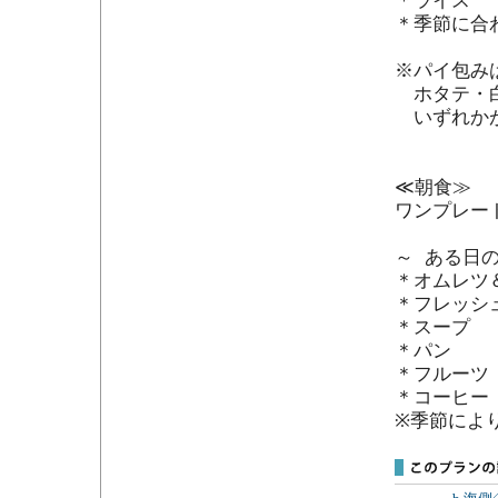
＊ライス

＊季節に合
※パイ包みは
　ホタテ・
　いずれか
≪朝食≫

ワンプレー
～ ある日の
＊オムレツ
＊フレッシュ
＊スープ

＊パン

＊フルーツ

＊コーヒー

※季節によ