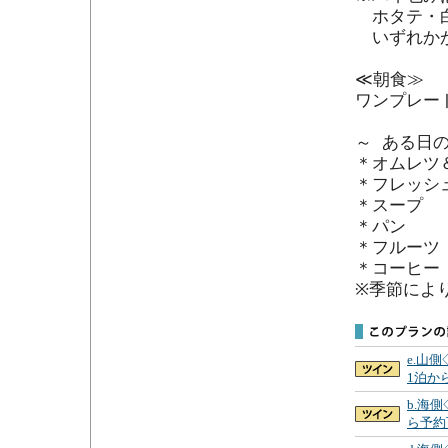
　ホタテ・
　いずれか
≪朝食≫

ワンプレー
～ ある日の
＊オムレツ
＊フレッシュ
＊スープ

＊パン

＊フルーツ

＊コーヒー

※季節によ
e.山側
1泊か
b.海側
ら予約