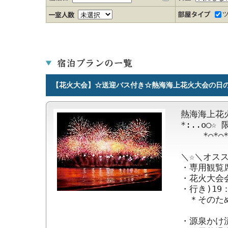
【花火大会】☆送迎バス付き☆熱海海上花火大会の日
熱海海上花
*:..o○☆
　　 *⌒*⌒*⌒
＼☆＼オススメ
・専用観覧
・花火大会
・行き)19：
　＊そのため
・源泉かけ