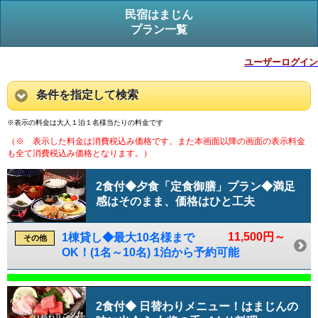
民宿はまじん
プラン一覧
ユーザーログイン
条件を指定して検索
※表示の料金は大人１泊１名様当たりの料金です
（※ 表示した料金は消費税込み価格です。また本画面以降の画面の表示料金
も全て消費税込み価格となります。）
2食付◆夕食「定食御膳」プラン◆満足
感はそのまま、価格はひと工夫
11,500円～
1棟貸し◆最大10名様まで
その他
OK！(1名～10名) 1泊から予約可能
2食付◆ 日替わりメニュー！はまじんの