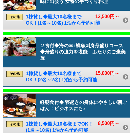
味に出会う 女将の手づくり料理
12,500円～
1棟貸し◆最大10名様まで
その他
OK！(1名～10名) 1泊から予約可能
２食付◆海の幸♪鮮魚刺身舟盛りコース
◆舟盛りの迫力を堪能 ふたりのご褒美
旅
15,000円～
1棟貸し◆最大10名様まで
その他
OK！(2名～2名) 1泊から予約可能
軽朝食付◆ 寝起きの身体にやさしい朝ご
はん！ビジネスにも♪
8,500円～
1棟貸し◆最大10名様までOK！
その他
(1名～10名) 1泊から予約可能