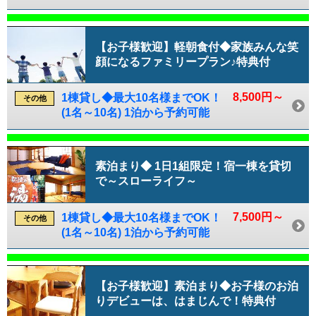
【お子様歓迎】軽朝食付◆家族みんな笑
顔になるファミリープラン♪特典付
8,500円～
1棟貸し◆最大10名様までOK！
その他
(1名～10名) 1泊から予約可能
素泊まり◆ 1日1組限定！宿一棟を貸切
で～スローライフ～
7,500円～
1棟貸し◆最大10名様までOK！
その他
(1名～10名) 1泊から予約可能
【お子様歓迎】素泊まり◆お子様のお泊
りデビューは、はまじんで！特典付