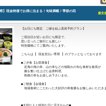
季会席】現金特価でお得に泊まる！旬味満載！季節の四
最安価格
【お日にち限定、ご縁を結ぶ直前予約プラン】

ご宿泊日が近いお日にち限定で、

思い立ったご旅行にも嬉しい

特別価格にてご案内いたします。

こちらは【 現金支払い専用 】のプランとなっております

●ご夕食【お部屋食】

　近海の海の幸、山の幸などの地取れの旬な食材を板長が

　腕を奮い仕上げた会席料理。

　島根の幸をお楽しみ下さいませ。

●ご朝食【会場食】

　地場食材にこだわった大好評の和食膳をお愉しみいただきま
■大切な人と特別な日に店主からの■
