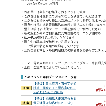
　　お★も★て★な★し★特典

・お部屋には島根のお菓子とお茶セットで歓迎

・ご夕食はお部屋食にておもてなしをさせていただきます

・ご夕食後＆湯あがり後にお部屋にポットに番茶と氷水をお届
・源泉かけ流し温泉貸切風呂は無料で湯浴みをお愉しみいただ
・湯上り後は多機能マッサージ機を無料でご利用ください

・朝の湯あがり＆ご朝食後に女将自慢のモーニング珈琲を

・WiーFiが無料でご使用いただけます

・滞在中は駐車場が無料でご利用できます

・ＪＲ温泉津駅と当館の送迎をしています

・三瓶自然館サヒメル他周辺観光の割引券を必要な方はチェッ
・ＥＶ・電気自動車ＰＨＶプラグインハイブリッド車普通充電
・全館、全室禁煙にさせていただきました。
【禁煙】日本庭園・石州瓦街並
1
眺望二間続８＋６畳和室(2名～
(税込 1
5名) 1泊から予約可能
【禁煙】純和風大正浪漫香る８
1
畳広縁又は踏込付(1名～3名) 1
(税込 1