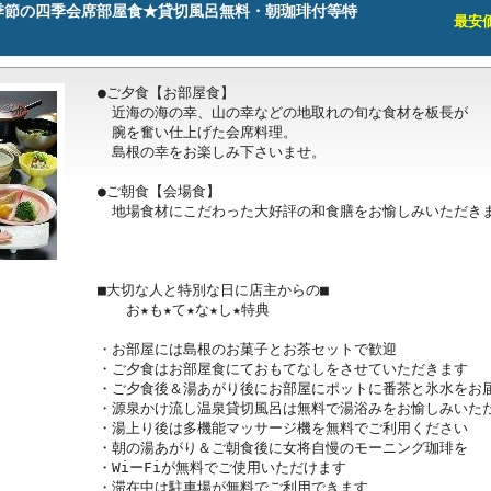
季節の四季会席部屋食★貸切風呂無料・朝珈琲付等特
最安価格
●ご夕食【お部屋食】

　近海の海の幸、山の幸などの地取れの旬な食材を板長が

　腕を奮い仕上げた会席料理。

　島根の幸をお楽しみ下さいませ。

●ご朝食【会場食】

　地場食材にこだわった大好評の和食膳をお愉しみいただきま
■大切な人と特別な日に店主からの■

　　お★も★て★な★し★特典

・お部屋には島根のお菓子とお茶セットで歓迎

・ご夕食はお部屋食にておもてなしをさせていただきます

・ご夕食後＆湯あがり後にお部屋にポットに番茶と氷水をお届
・源泉かけ流し温泉貸切風呂は無料で湯浴みをお愉しみいただ
・湯上り後は多機能マッサージ機を無料でご利用ください

・朝の湯あがり＆ご朝食後に女将自慢のモーニング珈琲を

・WiーFiが無料でご使用いただけます

・滞在中は駐車場が無料でご利用できます
