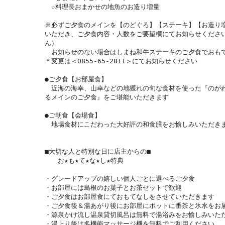
　☆料理長おまかせの地魚のお造り増量

※必ずご夕食のメインを【のどぐろ】【ステーキ】【お造り
いただき、ご夕食内容・人数をご要望欄にてお知らせくださ
ん）

　お知らせのない場合はしまね和牛ステーキのご夕食でおもて
＊変更は＜0855-65-2811＞にてお知らせください

●ご夕食【お部屋食】

　近海の海幸、山幸などの地獲れの旬な食材を使った『のが
るメインのご夕食』をご堪能いただきます

●ご朝食【会場食】

　地場食材にこだわった大好評の和食膳をお愉しみいただきま
■大切な人と特別な日に店主からの■

　　お★も★て★な★し★特典

・グレードアップの嬉しい個人ごとに選べるご夕食

・お部屋には島根のお菓子とお茶セットで歓迎

・ご夕食はお部屋食にておもてなしをさせていただきます

・ご夕食後＆湯あがり後にお部屋にポットに番茶と氷水をお届
・源泉かけ流し温泉貸切風呂は無料で湯浴みをお愉しみいただ
・湯上り後は多機能マッサージ機を無料でご利用ください
