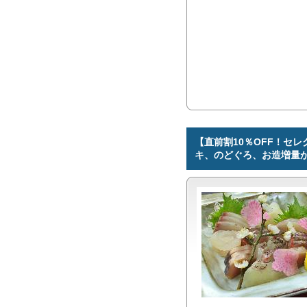
【直前割10％OFF！セ
キ、のどぐろ、お造増量