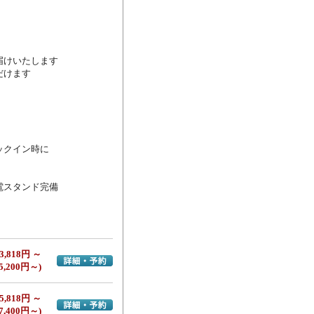
けいたします

けます

クイン時に

スタンド完備

3,818円 ～
詳細・予約へ
5,200円～)
5,818円 ～
詳細・予約へ
7,400円～)