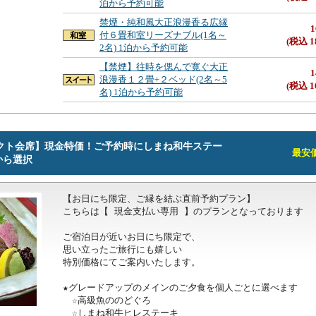
泊から予約可能
禁煙・純和風大正浪漫香る広縁
1
付６畳和室リーズナブル(1名～
(税込 1
2名) 1泊から予約可能
【禁煙】往時を偲んで寛ぐ大正
1
浪漫香１２畳+２ベッド(2名～5
(税込 1
名) 1泊から予約可能
レクト会席】現金特価！ご予約時にしまね和牛ステー
最安価格
から選択
【お日にち限定、ご縁を結ぶ直前予約プラン】

こちらは【 現金支払い専用 】のプランとなっております

ご宿泊日が近いお日にち限定で、

思い立ったご旅行にも嬉しい

特別価格にてご案内いたします。

★グレードアップのメインのご夕食を個人ごとに選べます

　☆高級魚ののどぐろ

　☆しまね和牛ヒレステーキ
