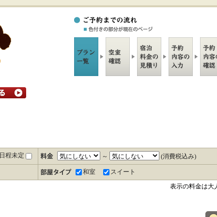
日程未定
～
(消費税込み)
和室
スイート
表示の料金は大