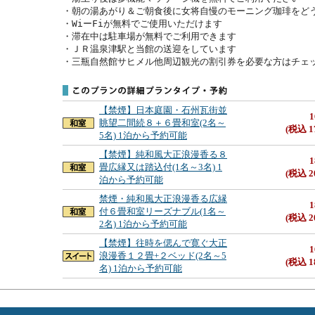
・朝の湯あがり＆ご朝食後に女将自慢のモーニング珈琲をどう
・WiーFiが無料でご使用いただけます

・滞在中は駐車場が無料でご利用できます

・ＪＲ温泉津駅と当館の送迎をしています

・三瓶自然館サヒメル他周辺観光の割引券を必要な方はチェ
【禁煙】日本庭園・石州瓦街並
1
眺望二間続８＋６畳和室(2名～
(税込 1
5名) 1泊から予約可能
【禁煙】純和風大正浪漫香る８
1
畳広縁又は踏込付(1名～3名) 1
(税込 2
泊から予約可能
禁煙・純和風大正浪漫香る広縁
1
付６畳和室リーズナブル(1名～
(税込 2
2名) 1泊から予約可能
【禁煙】往時を偲んで寛ぐ大正
1
浪漫香１２畳+２ベッド(2名～5
(税込 1
名) 1泊から予約可能