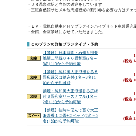
・ＪＲ温泉津駅と当館の送迎をしています

・三瓶自然館サヒメル他周辺観光の割引券を必要な方はチェッ
・ＥＶ・電気自動車ＰＨＶプラグインハイブリッド車普通充電
・全館、全室禁煙にさせていただきました。
【禁煙】日本庭園・石州瓦街並
1
眺望二間続８＋６畳和室(2名～
(税込 1
5名) 1泊から予約可能
【禁煙】純和風大正浪漫香る８
1
畳広縁又は踏込付(1名～3名) 1
(税込 1
泊から予約可能
禁煙・純和風大正浪漫香る広縁
1
付６畳和室リーズナブル(1名～
(税込 1
2名) 1泊から予約可能
【禁煙】往時を偲んで寛ぐ大正
1
浪漫香１２畳+２ベッド(2名～5
(税込 1
名) 1泊から予約可能