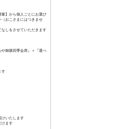
増量】から個人ごとにお選び
い（おこさまにはつきませ
なしをさせていただきます

わや御膳四季会席』＋『選べ
す

けいたします

けます
