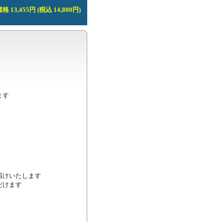
 13,455円 (税込 14,800円)
す

けいたします

けます
