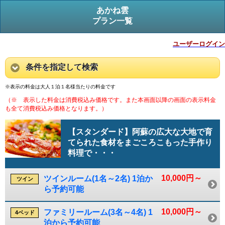
あかね雲
プラン一覧
ユーザーログイン
条件を指定して検索
※表示の料金は大人１泊１名様当たりの料金です
（※ 表示した料金は消費税込み価格です。また本画面以降の画面の表示料金
も全て消費税込み価格となります。）
【スタンダード】阿蘇の広大な大地で育
てられた食材をまごころこもった手作り
料理で・・・
10,000円～
ツインルーム(1名～2名) 1泊か
ツイン
ら予約可能
10,000円～
ファミリールーム(3名～4名) 1
4ベッド
泊から予約可能