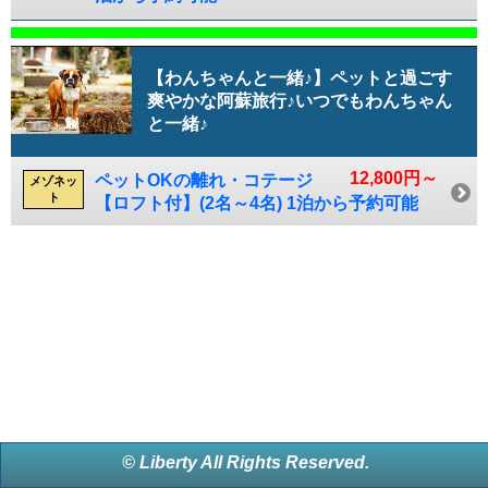
【わんちゃんと一緒♪】ペットと過ごす
爽やかな阿蘇旅行♪いつでもわんちゃん
と一緒♪
12,800円～
ペットOKの離れ・コテージ
メゾネッ
ト
【ロフト付】(2名～4名) 1泊から予約可能
© Liberty All Rights Reserved.