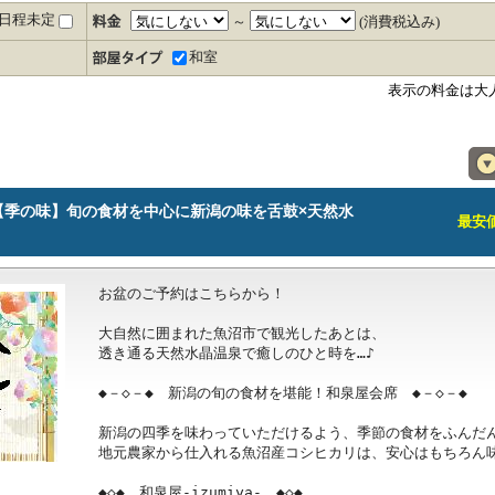
日程未定
～
(消費税込み)
和室
表示の料金は大
【季の味】旬の食材を中心に新潟の味を舌鼓×天然水
最安価格
お盆のご予約はこちらから！

大自然に囲まれた魚沼市で観光したあとは、

透き通る天然水晶温泉で癒しのひと時を…♪

◆－◇－◆　新潟の旬の食材を堪能！和泉屋会席　◆－◇－◆

新潟の四季を味わっていただけるよう、季節の食材をふんだん
地元農家から仕入れる魚沼産コシヒカリは、安心はもちろん味
◆◇◆　和泉屋-izumiya-　◆◇◆
