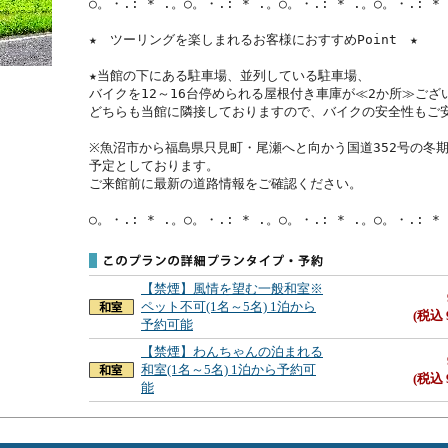
○。・.: * .。○。・.: * .。○。・.: * .。○。・.: * 
★　ツーリングを楽しまれるお客様におすすめPoint　★

★当館の下にある駐車場、並列している駐車場、

バイクを12～16台停められる屋根付き車庫が≪2か所≫ござい
どちらも当館に隣接しておりますので、バイクの安全性もご安
※魚沼市から福島県只見町・尾瀬へと向かう国道352号の冬
予定としております。

ご来館前に最新の道路情報をご確認ください。

○。・.: * .。○。・.: * .。○。・.: * .。○。・.: *
【禁煙】風情を望む一般和室※
ペット不可(1名～5名) 1泊から
(税込 
予約可能
【禁煙】わんちゃんの泊まれる
和室(1名～5名) 1泊から予約可
(税込 
能