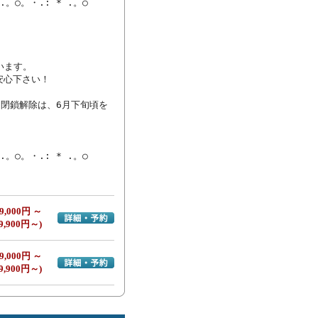
.。○。・.: * .。○

ます。

心下さい！

期閉鎖解除は、6月下旬頃を
 .。○。・.: * .。○
9,000円 ～
詳細・予約へ
9,900円～)
9,000円 ～
詳細・予約へ
9,900円～)