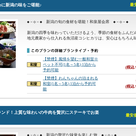
心に新潟の味をご堪能♪
最安
◆－◇－◆　新潟の旬の食材を堪能！和泉屋会席　◆－◇－◆

新潟の四季を味わっていただけるよう、季節の食材をふんだん
地元農家から仕入れる魚沼産コシヒカリは、安心はもちろん
【禁煙】風情を望む一般和室※
ペット不可(1名～5名) 1泊から
(税込 
予約可能
【禁煙】わんちゃんの泊まれる
和室(1名～5名) 1泊から予約可
(税込 
能
ランド！上質な味わいの牛肉を贅沢にステーキでお楽
最安価格
◆－◇－◆　新潟の贅沢な味覚を楽しむ旅　◆－◇－◆
