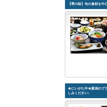
【季の味】旬の食材を中
★にいがた牛★新潟のブ
しみください♪