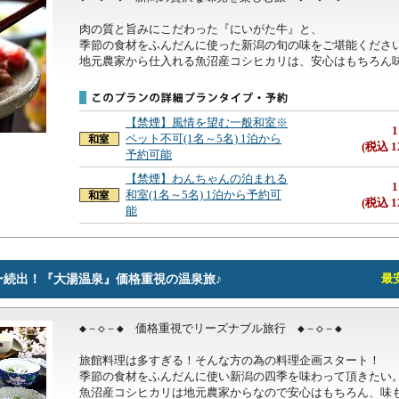
肉の質と旨みにこだわった『にいがた牛』と、

季節の食材をふんだんに使った新潟の旬の味をご堪能ください
地元農家から仕入れる魚沼産コシヒカリは、安心はもちろん
【禁煙】風情を望む一般和室※
1
ペット不可(1名～5名) 1泊から
(税込 1
予約可能
【禁煙】わんちゃんの泊まれる
1
和室(1名～5名) 1泊から予約可
(税込 1
能
ー続出！『大湯温泉』価格重視の温泉旅♪
最安
◆－◇－◆　価格重視でリーズナブル旅行　◆－◇－◆

旅館料理は多すぎる！そんな方の為の料理企画スタート！

季節の食材をふんだんに使い新潟の四季を味わって頂きたい。
魚沼産コシヒカリは地元農家からなので安心はもちろん、味