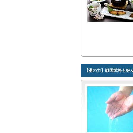
【湯の力】戦国武将も好