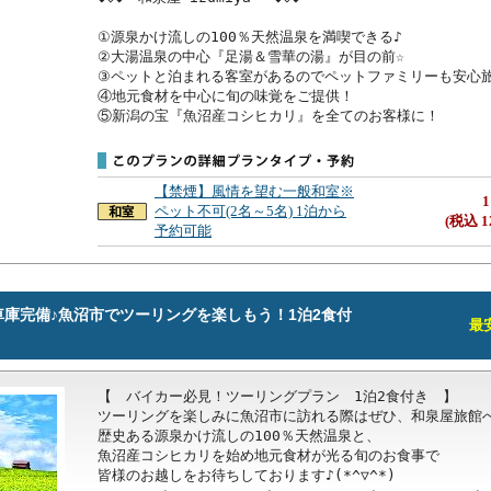
①源泉かけ流しの100％天然温泉を満喫できる♪

②大湯温泉の中心『足湯＆雪華の湯』が目の前☆

③ペットと泊まれる客室があるのでペットファミリーも安心旅
④地元食材を中心に旬の味覚をご提供！

⑤新潟の宝『魚沼産コシヒカリ』を全てのお客様に！
【禁煙】風情を望む一般和室※
1
ペット不可(2名～5名) 1泊から
(税込 1
予約可能
庫完備♪魚沼市でツーリングを楽しもう！1泊2食付
最安
【　バイカー必見！ツーリングプラン　1泊2食付き　】

ツーリングを楽しみに魚沼市に訪れる際はぜひ、和泉屋旅館へ
歴史ある源泉かけ流しの100％天然温泉と、

魚沼産コシヒカリを始め地元食材が光る旬のお食事で

皆様のお越しをお待ちしております♪(*^▽^*)
