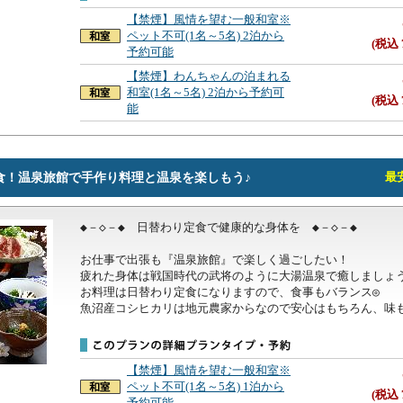
【禁煙】風情を望む一般和室※
ペット不可(1名～5名) 2泊から
(税込 
予約可能
【禁煙】わんちゃんの泊まれる
和室(1名～5名) 2泊から予約可
(税込 
能
食！温泉旅館で手作り料理と温泉を楽しもう♪
最安
◆－◇－◆　日替わり定食で健康的な身体を　◆－◇－◆

お仕事で出張も『温泉旅館』で楽しく過ごしたい！

疲れた身体は戦国時代の武将のように大湯温泉で癒しましょう
お料理は日替わり定食になりますので、食事もバランス◎

魚沼産コシヒカリは地元農家からなので安心はもちろん、味
【禁煙】風情を望む一般和室※
ペット不可(1名～5名) 1泊から
(税込 
予約可能