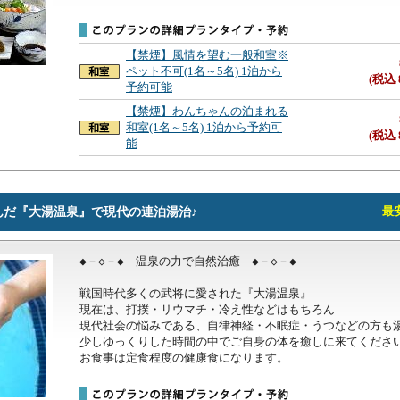
【禁煙】風情を望む一般和室※
ペット不可(1名～5名) 1泊から
(税込 
予約可能
【禁煙】わんちゃんの泊まれる
和室(1名～5名) 1泊から予約可
(税込 
能
んだ『大湯温泉』で現代の連泊湯治♪
最安
◆－◇－◆　温泉の力で自然治癒　◆－◇－◆

戦国時代多くの武将に愛された『大湯温泉』

現在は、打撲・リウマチ・冷え性などはもちろん

現代社会の悩みである、自律神経・不眠症・うつなどの方も湯
少しゆっくりした時間の中でご自身の体を癒しに来てください
お食事は定食程度の健康食になります。