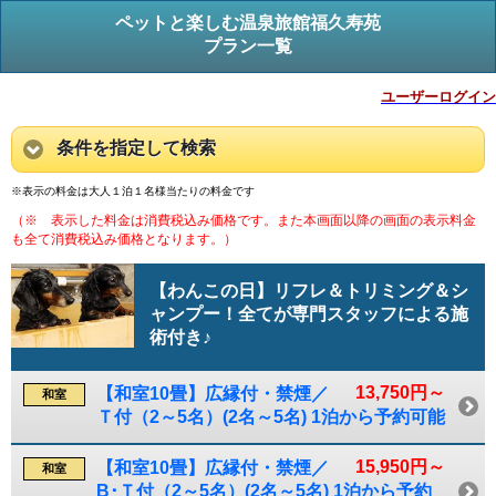
ペットと楽しむ温泉旅館福久寿苑
プラン一覧
ユーザーログイン
条件を指定して検索
※表示の料金は大人１泊１名様当たりの料金です
（※ 表示した料金は消費税込み価格です。また本画面以降の画面の表示料金
も全て消費税込み価格となります。）
【わんこの日】リフレ＆トリミング＆シ
ャンプー！全てが専門スタッフによる施
術付き♪
13,750円～
【和室10畳】広縁付・禁煙／
和室
Ｔ付（2～5名）(2名～5名) 1泊から予約可能
15,950円～
【和室10畳】広縁付・禁煙／
和室
B･Ｔ付（2～5名）(2名～5名) 1泊から予約