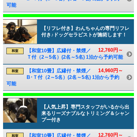
可能
【リフレ付き】わんちゃんの専門リフレ
付き♪ドッグセラピストが施術します！
12,760円～
【和室10畳】広縁付・禁煙／
和室
Ｔ付（2～5名）(2名～5名) 1泊から予約可能
14,960円～
【和室10畳】広縁付・禁煙／
和室
B･Ｔ付（2～5名）(2名～5名) 1泊から予約
可能
【人気上昇】専門スタッフがいるから出
来るリーズナブルなトリミング＆シャン
プー付き
12,760円～
【和室10畳】広縁付・禁煙／
和室