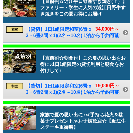
【直前割☆近江牛日野産すき焼き(上）】
ファミリー・学生に人気の近江日野牛す
き焼きをこの夏お得にお届け
34,000円～
【貸切】1日1組限定和室(6畳ｘ
和室
3・6畳2間ｘ1)(2名～10名) 1泊から予約可能
【直前割☆朝食付】この夏の思い出をお
得に♪1日1組限定の貸切利用と朝食をお
付けして♪
19,000円～
【貸切】1日1組限定和室(6畳ｘ
和室
3・6畳2間ｘ1)(2名～10名) 1泊から予約可能
家族で夏の思い出に♪≪手持ち花火＆駄
菓子プレゼント≫お子様歓迎☆【近江牛
ステーキ重御膳】