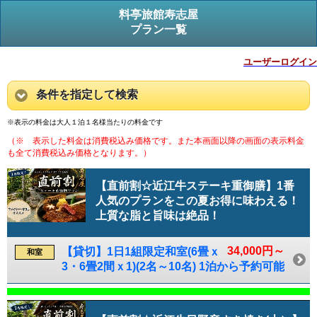
料亭旅館寿志屋
プラン一覧
ユーザーログイン
条件を指定して検索
※表示の料金は大人１泊１名様当たりの料金です
（※ 表示した料金は消費税込み価格です。また本画面以降の画面の表示料金
も全て消費税込み価格となります。）
【直前割☆近江牛ステーキ重御膳】1番
人気のプランをこの夏お得に味わえる！
上質な脂と旨味は絶品！
34,000円～
【貸切】1日1組限定和室(6畳ｘ
和室
3・6畳2間ｘ1)(2名～10名) 1泊から予約可能