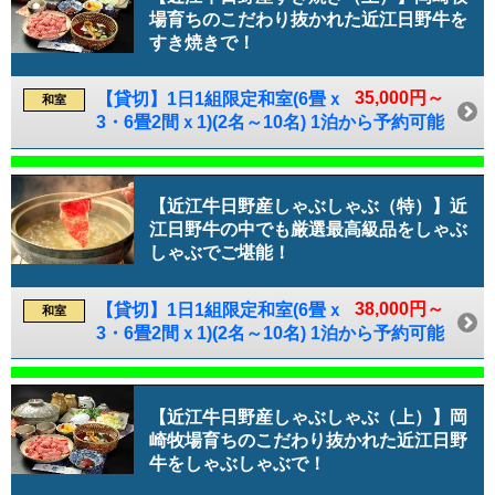
場育ちのこだわり抜かれた近江日野牛を
すき焼きで！
35,000円～
【貸切】1日1組限定和室(6畳ｘ
和室
3・6畳2間ｘ1)(2名～10名) 1泊から予約可能
【近江牛日野産しゃぶしゃぶ（特）】近
江日野牛の中でも厳選最高級品をしゃぶ
しゃぶでご堪能！
38,000円～
【貸切】1日1組限定和室(6畳ｘ
和室
3・6畳2間ｘ1)(2名～10名) 1泊から予約可能
【近江牛日野産しゃぶしゃぶ（上）】岡
崎牧場育ちのこだわり抜かれた近江日野
牛をしゃぶしゃぶで！