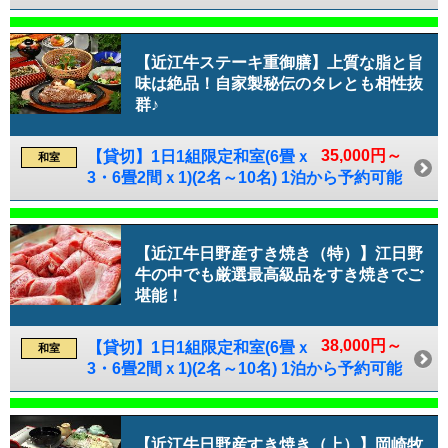
【近江牛ステーキ重御膳】上質な脂と旨
味は絶品！自家製秘伝のタレとも相性抜
群♪
35,000円～
【貸切】1日1組限定和室(6畳ｘ
和室
3・6畳2間ｘ1)(2名～10名) 1泊から予約可能
【近江牛日野産すき焼き（特）】江日野
牛の中でも厳選最高級品をすき焼きでご
堪能！
38,000円～
【貸切】1日1組限定和室(6畳ｘ
和室
3・6畳2間ｘ1)(2名～10名) 1泊から予約可能
【近江牛日野産すき焼き（上）】岡崎牧