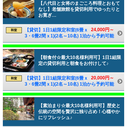
【八代目と女将のまごころ料理とおもて
なし】老舗旅館を貸切利用でゆったりと
お寛ぎ…
24,000円～
【貸切】1日1組限定和室(6畳ｘ
和室
3・6畳2間ｘ1)(2名～10名) 1泊から予約可能
【朝食付☆最大10名様利用可】1日1組限
定の貸切利用と朝食をお付けして♪
20,000円～
【貸切】1日1組限定和室(6畳ｘ
和室
3・6畳2間ｘ1)(2名～10名) 1泊から予約可能
【素泊まり☆最大10名様利用可】歴史と
伝統の空間を贅沢に独り占め！心穏やか
にリフレッシュ♪