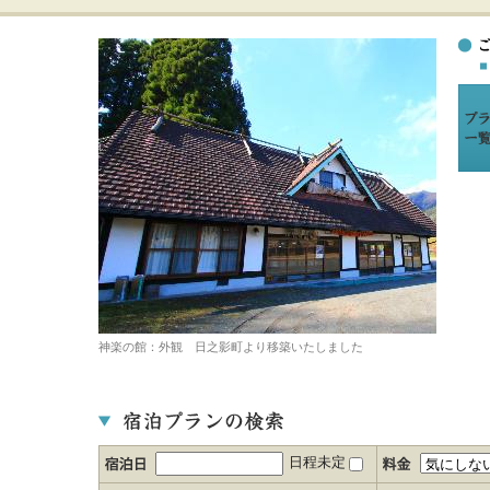
神楽の館：外観 日之影町より移築いたしました
日程未定