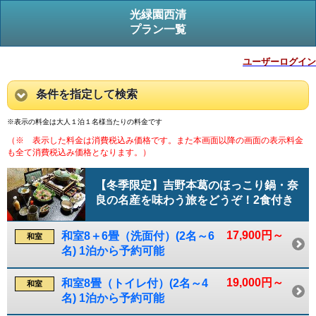
光緑園西清
プラン一覧
ユーザーログイン
条件を指定して検索
※表示の料金は大人１泊１名様当たりの料金です
（※ 表示した料金は消費税込み価格です。また本画面以降の画面の表示料金
も全て消費税込み価格となります。）
【冬季限定】吉野本葛のほっこり鍋・奈
良の名産を味わう旅をどうぞ！2食付き
17,900円～
和室8＋6畳（洗面付）(2名～6
和室
名) 1泊から予約可能
19,000円～
和室8畳（トイレ付）(2名～4
和室
名) 1泊から予約可能