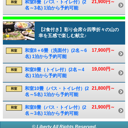
21,900円～
和室8畳（バス・トイレ付）(2
和室
名～3名) 1泊から予約可能
【2食付き】彩り会席☆四季折々の山の
幸を五感で楽しむ献立♪
17,900円～
和室8＋6畳（洗面付）(2名～6
和室
名) 1泊から予約可能
19,000円～
和室8畳（トイレ付）(2名～4
和室
名) 1泊から予約可能
21,800円～
和室10畳（バス・トイレ付）(2
和室
名～5名) 1泊から予約可能
21,900円～
和室8畳（バス・トイレ付）(2
和室
名～3名) 1泊から予約可能
© Liberty All Rights Reserved.