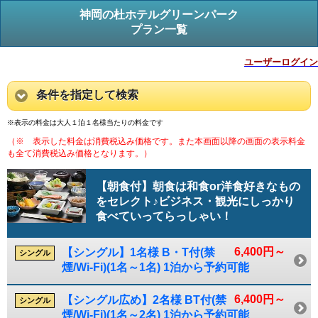
神岡の杜ホテルグリーンパーク
プラン一覧
ユーザーログイン
条件を指定して検索
※表示の料金は大人１泊１名様当たりの料金です
（※ 表示した料金は消費税込み価格です。また本画面以降の画面の表示料金
も全て消費税込み価格となります。）
【朝食付】朝食は和食or洋食好きなもの
をセレクト♪ビジネス・観光にしっかり
食べていってらっしゃい！
6,400円～
【シングル】1名様 B・T付(禁
シングル
煙/Wi-Fi)(1名～1名) 1泊から予約可能
6,400円～
【シングル広め】2名様 BT付(禁
シングル
煙/Wi-Fi)(1名～2名) 1泊から予約可能