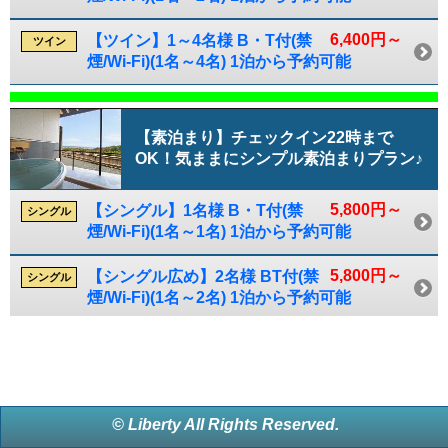
6,400円～
【ツイン】1～4名様 B・T付(禁
ツイン
煙/Wi-Fi)(1名～4名) 1泊から予約可能
【素泊まり】チェックイン22時まで
OK！気ままにシンプル素泊まりプラン♪
5,800円～
【シングル】1名様 B・T付(禁
シングル
煙/Wi-Fi)(1名～1名) 1泊から予約可能
5,800円～
【シングル広め】2名様 BT付(禁
シングル
煙/Wi-Fi)(1名～2名) 1泊から予約可能
© Liberty All Rights Reserved.