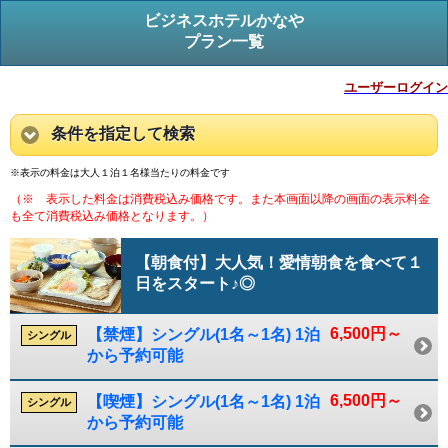
ビジネスホテルかなや
プラン一覧
ユーザーログイン
条件を指定して検索
※表示の料金は大人１泊１名様当たりの料金です
（※ 表示した料金は消費税込み価格です。また本画面以降の画面の表示料金
も全て消費税込み価格となります。）
【朝食付】大人気！愛情朝食を食べて１
日をスタート♪◎
6,500円～
【禁煙】シングル(1名～1名) 1泊
シングル
から予約可能
6,500円～
【喫煙】シングル(1名～1名) 1泊
シングル
から予約可能