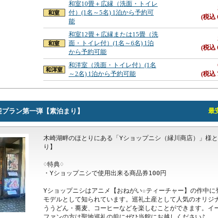
和室10畳＋広縁（洗面・トイレ
付）(1名～5名) 1泊から予約可
(税込 
能
和室12畳＋広縁または15畳（洗
面・トイレ付）(1名～6名) 1泊
(税込 
から予約可能
和洋室（洗面・トイレ付）(1名
～2名) 1泊から予約可能
(税込 
迎プラン第一弾【素泊まり】
最安
木崎湖畔のほとりにある「Yショップニシ（縁川商店）」様
り】

♢特典♢

・Yショップニシで使用出来る商品券100円

Yショップニシはアニメ【おねがい☆ティーチャー】の作中に
モデルとして知られています。巡礼土産として人気のオリジ
ううどん・蕎麦、コーヒーなどを楽しむことができます。イー
ファンの方は聖地巡礼の前にぜひ当館にお越しください♪
