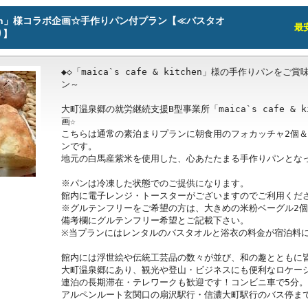
 kitchen」様コラボ企画☆手作りパン付プラン【≪バスタオ
最安
り】
◆◇「maica`s cafe & kitchen」様の手作りパンを
ン～

大町温泉郷の就労継続支援B型事業所「maica`s cafe & 
画☆

こちらは通常の素泊まりプランに朝食用のフォカッチャ2個＆
ンです。

地元の白馬産紫米を使用した、心あたたまる手作りパンとなっ
※パンは冷凍した状態でのご提供になります。

館内に電子レンジ・トースターがございますのでご利用くださ
※グルテンフリーをご希望の方は、大きめの米粉ベーグル2個
備考欄にグルテンフリー希望とご記載下さい。

※当プランにはレンタルのバスタオルと浴衣の料金が宿泊料に
館内には浮世絵や伝統工芸品の数々が並び、和の趣とともに皆
大町温泉郷にあり、観光や登山・ビジネスにも便利なロケーシ
連泊の長期滞在・テレワークも歓迎です！コンビニ車で5分。

アルペンルート玄関口の扇沢駅行・信濃大町駅行のバス停まで