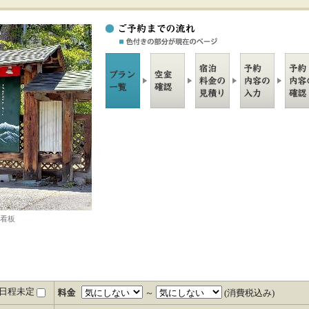
看板
日程未定
～
(消費税込み)