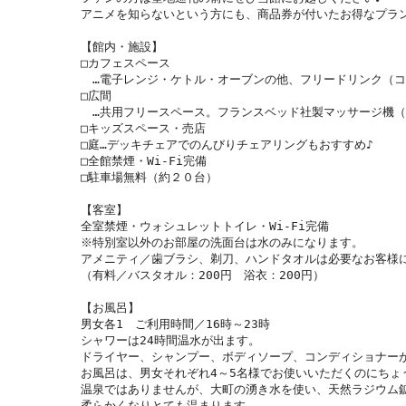
アニメを知らないという方にも、商品券が付いたお得なプラン
【館内・施設】

□カフェスペース

　…電子レンジ・ケトル・オーブンの他、フリードリンク（コ
□広間

　…共用フリースペース。フランスベッド社製マッサージ機（10
□キッズスペース・売店

□庭…デッキチェアでのんびりチェアリングもおすすめ♪

□全館禁煙・Wi-Fi完備

□駐車場無料（約２０台）

【客室】

全室禁煙・ウォシュレットトイレ・Wi-Fi完備

※特別室以外のお部屋の洗面台は水のみになります。

アメニティ／歯ブラシ、剃刀、ハンドタオルは必要なお客様に
（有料／バスタオル：200円　浴衣：200円）

【お風呂】

男女各1　ご利用時間／16時～23時

シャワーは24時間温水が出ます。

ドライヤー、シャンプー、ボディソープ、コンディショナーが
お風呂は、男女それぞれ4～5名様でお使いいただくのにちょ
温泉ではありませんが、大町の湧き水を使い、天然ラジウム
柔らかくなりとても温まります。
