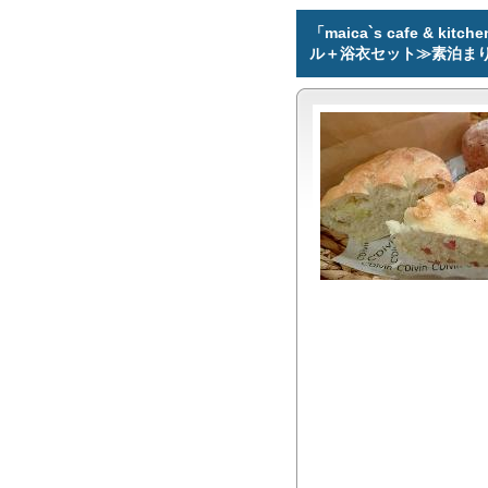
「maica`s cafe &
ル＋浴衣セット≫素泊ま