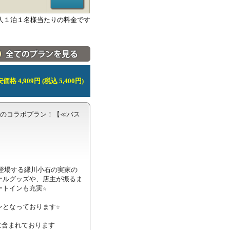
人１泊１名様当たりの料金です
料金・宿泊プラン一覧へ
価格 4,909円 (税込 5,400円)
とのコラボプラン！【≪バス
登場する縁川小石の実家の
ナルグッズや、店主が振るま
トインも充実☆

となっております☆

含まれております
