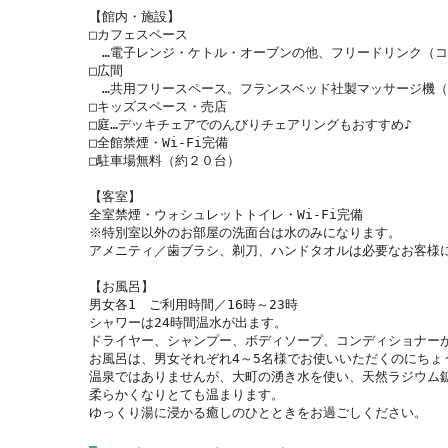
【館内・施設】

□カフェスペース

　…電子レンジ・ケトル・オーブンの他、フリードリンク（コ
□広間

　…共用フリースペース。フランスベッド社製マッサージ機（10
□キッズスペース・売店

□庭…デッキチェアでのんびりチェアリングもおすすめ♪

□全館禁煙・Wi-Fi完備

□駐車場無料（約２０台）

【客室】

全室禁煙・ウォシュレットトイレ・Wi-Fi完備

※特別室以外のお部屋の洗面台は水のみになります。

アメニティ／歯ブラシ、剃刀、ハンドタオルは必要なお客様に
【お風呂】

男女各1　ご利用時間／16時～23時

シャワーは24時間温水が出ます。

ドライヤー、シャンプー、ボディソープ、コンディショナーが
お風呂は、男女それぞれ4～5名様でお使いいただくのにちょ
温泉ではありませんが、大町の湧き水を使い、天然ラジウム
柔らかくなりとても温まります。

ゆっくり湯に浸かる癒しのひとときをお過ごしください。