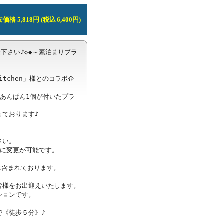
価格 5,818円 (税込 6,400円)
ご賞味下さい♪◇◆～素泊まりプラ
kitchen」様とのコラボ企
あんぱん1個が付いたプラ
ております♪

い。　

に変更が可能です。

含まれております。

様をお出迎えいたします。

ョンです。

《徒歩５分》♪
