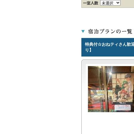
特典付☆おねティさん歓
り】