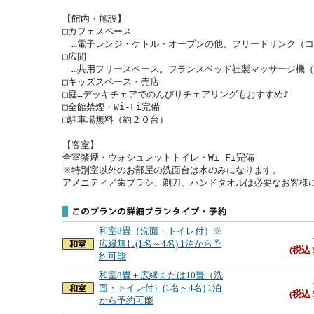
【館内・施設】

□カフェスペース

　…電子レンジ・ケトル・オーブンの他、フリードリンク（コ
□広間

　…共用フリースペース。フランスベッド社製マッサージ機（10
□キッズスペース・売店

□庭…デッキチェアでのんびりチェアリングもおすすめ♪

□全館禁煙・Wi-Fi完備

□駐車場無料（約２０台）

【客室】

全室禁煙・ウォシュレットトイレ・Wi-Fi完備

※特別室以外のお部屋の洗面台は水のみになります。

アメニティ／歯ブラシ、剃刀、ハンドタオルは必要なお客様
和室8畳（洗面・トイレ付）※
広縁無し(1名～4名) 1泊から予
(税込 
約可能
和室8畳＋広縁または10畳（洗
面・トイレ付）(1名～4名) 1泊
(税込 
から予約可能