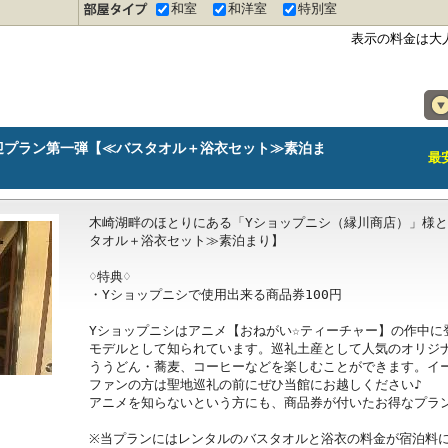
和室
和洋室
特別室
表示の料金は大
迎プラン第一弾【≪バスタオル＋浴衣セット≫素泊ま
最安
木崎湖畔のほとりにある「Yショップニシ（縁川商店）」様
タオル＋浴衣セット≫素泊まり】

♢特典♢

・Yショップニシで使用出来る商品券100円

Yショップニシはアニメ【おねがい☆ティーチャー】の作中に
モデルとして知られています。巡礼土産として人気のオリジ
ううどん・蕎麦、コーヒーなどを楽しむことができます。イー
ファンの方は聖地巡礼の前にぜひ当館にお越しください♪

アニメを知らないという方にも、商品券が付いたお得なプラン
※当プランにはレンタルのバスタオルと浴衣の料金が宿泊料に