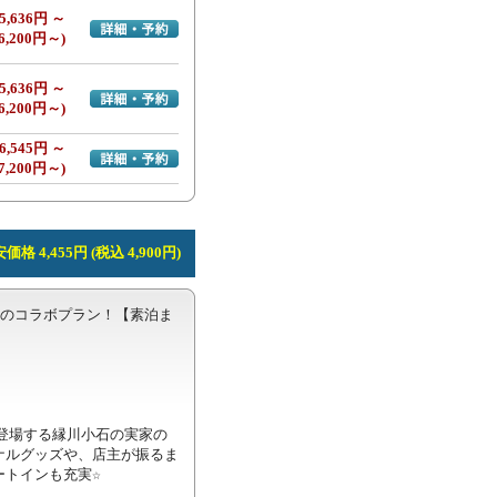
5,636円 ～
詳細・予約へ
6,200円～)
5,636円 ～
詳細・予約へ
6,200円～)
6,545円 ～
詳細・予約へ
7,200円～)
価格 4,455円 (税込 4,900円)
とのコラボプラン！【素泊ま
登場する縁川小石の実家の
ナルグッズや、店主が振るま
トインも充実☆
