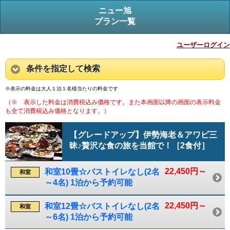
ニュー旭
プラン一覧
ユーザーログイン
条件を指定して検索
※表示の料金は大人１泊１名様当たりの料金です
（※ 表示した料金は消費税込み価格です。また本画面以降の画面の表示料金
も全て消費税込み価格となります。）
【グレードアップ】伊勢海老＆アワビ三
昧♪贅沢な食の旅を当館で！［2食付］
22,450円～
和室10畳☆バストイレなし(2名
和室
～4名) 1泊から予約可能
22,450円～
和室12畳☆バストイレなし(2名
和室
～6名) 1泊から予約可能