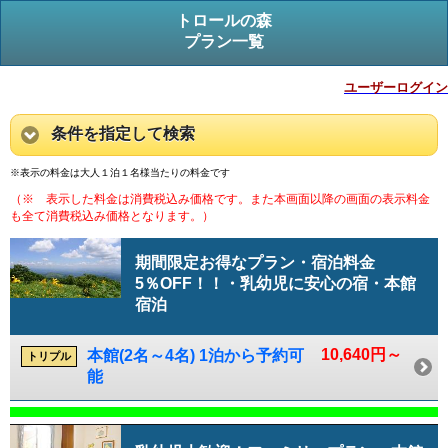
トロールの森
プラン一覧
ユーザーログイン
条件を指定して検索
※表示の料金は大人１泊１名様当たりの料金です
（※ 表示した料金は消費税込み価格です。また本画面以降の画面の表示料金
も全て消費税込み価格となります。）
期間限定お得なプラン・宿泊料金
5％OFF！！・乳幼児に安心の宿・本館
宿泊
10,640円～
本館(2名～4名) 1泊から予約可
トリプル
能