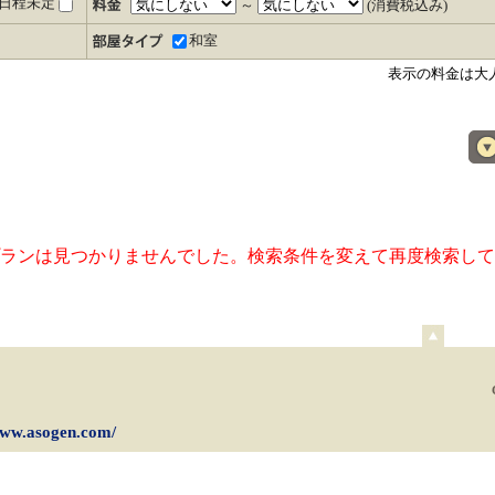
日程未定
～
(消費税込み)
和室
表示の料金は大
ランは見つかりませんでした。検索条件を変えて再度検索して
ペ
ー
ジ
上
部
www.asogen.com/
へ