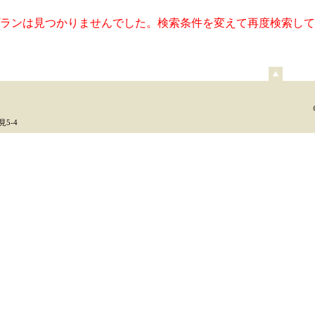
ランは見つかりませんでした。検索条件を変えて再度検索して
ペ
ー
ジ
上
5-4
部
へ