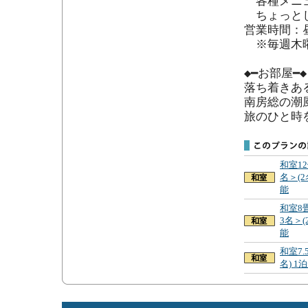
　各種メニ
　ちょっと
営業時間：昼)
　※毎週木
◆━お部屋━◆

落ち着きあ
南房総の潮
旅のひと時
和室1
名＞(
能
和室8
3名＞(
能
和室7.
名) 