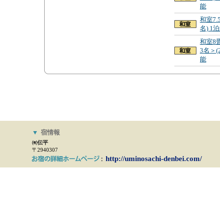
能
和室7.
名) 
和室8
3名＞(
能
▼
宿情報
㈲伝平
〒2940307
http://uminosachi-denbei.com/