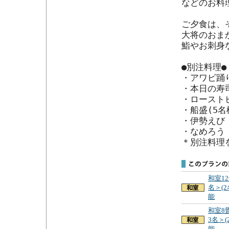
などのお料
ご夕食は、
大将のおま
鮨やお刺身
●別注料理●

・アワビ踊り
・本日の寿司
・ローストビ
・船盛(5名
・伊勢えび

・なめろう

＊別注料理
和室1
名＞(
能
和室8
3名＞(
能