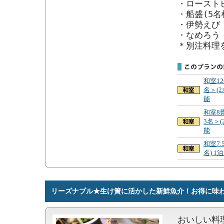
・ローストビ
・船盛(5名
・伊勢えび

・なめろう

＊別注料理
和室1
名＞(
能
和室8
3名＞(
能
和室7.
名) 
リーズナブル★生け簀に活かした新鮮魚介！お得に味わう
おいしい料