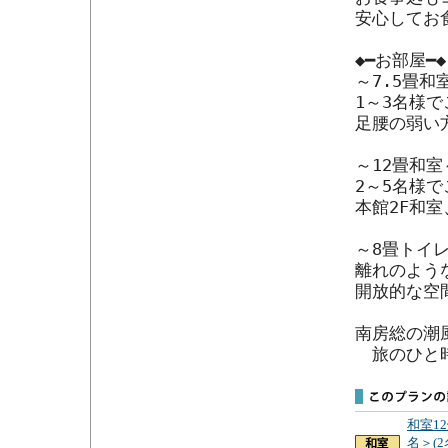
安心してお
◆━お部屋━◆

～7.5畳和室
1～3名様で
足腰の弱い
～12畳和室～
2～5名様
本館2F和
～8畳トイレ
離れのような
開放的な空
南房総の潮
　旅のひと
和室1
名＞(