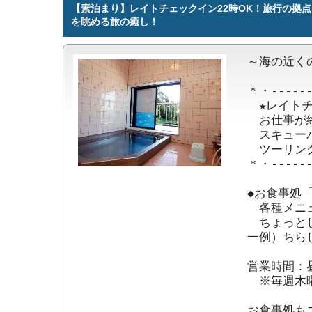
【素泊まり】レイトチェックイン22時OK！旅行の拠
を眺める旅の癒し！
～海の近く
＊・------
　★レイトチ
　お仕事が
　スキュー
　ツーリン
＊・------
◆お食事処
　各種メニ
　ちょっと
一例）ちら
営業時間：昼)
　※毎週木
お食事処も