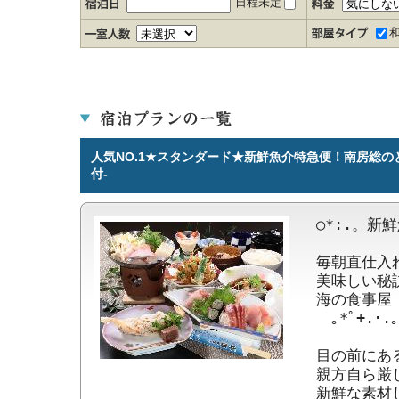
日程未定
人気NO.1★スタンダード★新鮮魚介特急便！南房総の
付-
○*:.。新鮮
毎朝直仕入
美味しい秘
海の食事屋
　｡*ﾟ+.･.｡
目の前にあ
親方自ら厳
新鮮な素材