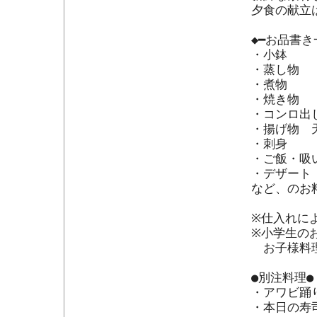
夕食の献立
◆━お品書き一
・小鉢

・蒸し物

・煮物

・焼き物

・コンロ出し
・揚げ物　天
・刺身

・ご飯・吸
・デザート

など、のお
※仕入れに
※小学生の
　お子様料
●別注料理●

・アワビ踊り
・本日の寿司