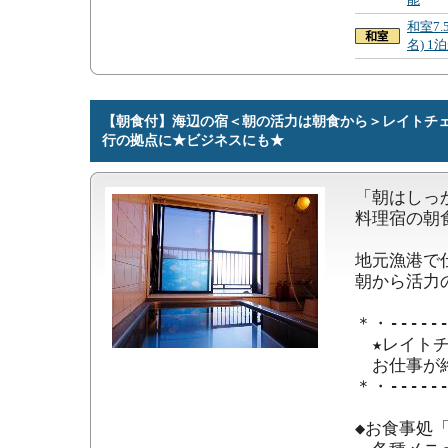
和室7.
名) 
【朝食付】海辺の宿＜朝の活力は朝食から＞レイトチェ
行の拠点に★ビジネスにも★
「朝はしっ
料理宿の朝
地元漁港で
朝から活力
＊・------
　★レイトチ
　お仕事が
＊・------
◆お食事処