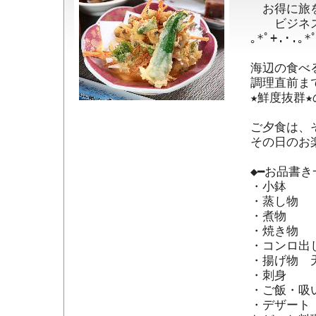
　お得に旅を
　　ビジネス
｡*ﾟ+.･.｡*
海辺の食べ
調理直前ま
★鮮度抜群
ご夕食は、
その日のお
◆━お品書き一
・小鉢

・蒸し物

・煮物

・焼き物

・コンロ出し
・揚げ物　天
・刺身

・ご飯・吸い
・デザート
