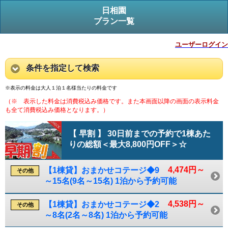
日相園
プラン一覧
ユーザーログイン
条件を指定して検索
※表示の料金は大人１泊１名様当たりの料金です
（※ 表示した料金は消費税込み価格です。また本画面以降の画面の表示料金
も全て消費税込み価格となります。）
【 早割 】 30日前までの予約で1棟あた
りの総額＜最大8,800円OFF＞☆
4,474円～
【1棟貸】おまかせコテージ◆9
その他
～15名(9名～15名) 1泊から予約可能
4,538円～
【1棟貸】おまかせコテージ◆2
その他
～8名(2名～8名) 1泊から予約可能