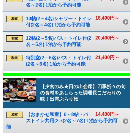
名～2名) 1泊から予約可能
18,400円～
10帖(2－4名)シャワー・トイレ
和室
付(2名～4名) 1泊から予約可能
20,400円～
12帖(2－5名)バス・トイレ付(2
和室
名～5名) 1泊から予約可能
21,400円～
特別室(2－6名)バス・トイレ付
和室
(2名～6名) 1泊から予約可能
【夕食のみ★日の出会席】四季折々の旬
の食材をあしらった調理長こだわりの
味！出雲ぶらり旅
14,400円～
【おまかせ和室】6～8帖・バ
和室
ストイレ共用(2-7(2名～7名) 1泊から予約可
能