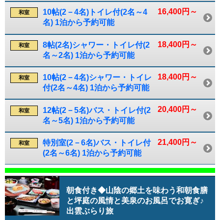
16,400円～
10帖(2－4名)トイレ付(2名～4
和室
名) 1泊から予約可能
18,400円～
8帖(2名)シャワー・トイレ付(2
和室
名～2名) 1泊から予約可能
18,400円～
10帖(2－4名)シャワー・トイレ
和室
付(2名～4名) 1泊から予約可能
20,400円～
12帖(2－5名)バス・トイレ付(2
和室
名～5名) 1泊から予約可能
21,400円～
特別室(2－6名)バス・トイレ付
和室
(2名～6名) 1泊から予約可能
朝食付き◆山陰の郷土を味わう和朝食膳
と坪庭の風情と美泉のお風呂でお寛ぎ♪
出雲ぶらり旅