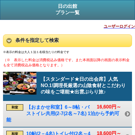
日の出館
プラン一覧
ユーザーログイン
条件を指定して検索
※表示の料金は大人１泊１名様当たりの料金です
（※ 表示した料金は消費税込み価格です。また本画面以降の画面の表示料金
も全て消費税込み価格となります。）
【スタンダード★日の出会席】人気
NO.1!調理長厳選の山陰食材とこだわり
の味をご堪能★出雲ぶらり旅♪
16,600円～
【おまかせ和室】6～8帖・バ
和室
ストイレ共用(2-7(2名～7名) 1泊から予約可
能
18,600円～
10帖(2－4名)トイレ付(2名～4
和室