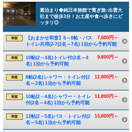
素泊まり◆純日本旅館で寛ぎ旅♪出雲大
社まで徒歩3分！お土産や食べ歩きにピ
ッタリ◎
7,800円～
【おまかせ和室】6～8帖・バス
和室
トイレ共用(2-7(2名～7名) 1泊から予約可能
9,800円～
10帖(2－4名)トイレ付(2名～4
和室
名) 1泊から予約可能
11,800円～
8帖(2名)シャワー・トイレ付(2
和室
名～2名) 1泊から予約可能
11,800円～
10帖(2－4名)シャワー・トイレ
和室
付(2名～4名) 1泊から予約可能
13,800円～
12帖(2－5名)バス・トイレ付(2
和室
名～5名) 1泊から予約可能