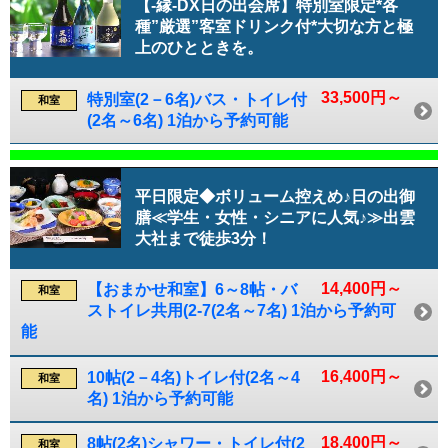
【-縁-DX日の出会席】特別室限定*各
種”厳選”客室ドリンク付*大切な方と極
上のひとときを。
33,500円～
特別室(2－6名)バス・トイレ付
和室
(2名～6名) 1泊から予約可能
平日限定◆ボリューム控えめ♪日の出御
膳≪学生・女性・シニアに人気♪≫出雲
大社まで徒歩3分！
14,400円～
【おまかせ和室】6～8帖・バ
和室
ストイレ共用(2-7(2名～7名) 1泊から予約可
能
16,400円～
10帖(2－4名)トイレ付(2名～4
和室
名) 1泊から予約可能
18,400円～
8帖(2名)シャワー・トイレ付(2
和室