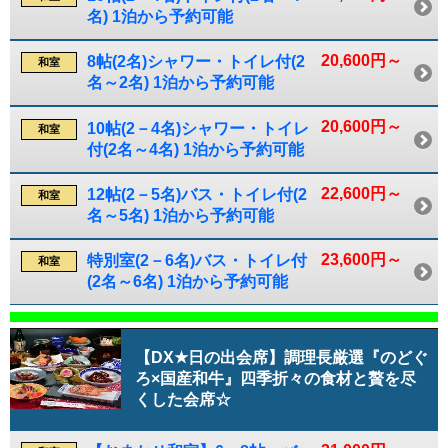
名) 1泊から予約可能
20,600円～
8帖(2名)シャワー・トイレ付(2
和室
名～2名) 1泊から予約可能
20,600円～
10帖(2－4名)シャワー・トイレ
和室
付(2名～4名) 1泊から予約可能
22,600円～
12帖(2－5名)バス・トイレ付(2
和室
名～5名) 1泊から予約可能
23,600円～
特別室(2－6名)バス・トイレ付
和室
(2名～6名) 1泊から予約可能
【DX★日の出会席】調理長厳選『のどぐ
ろ×国産和牛』四季折々の食材と贅を尽
くした会席☆