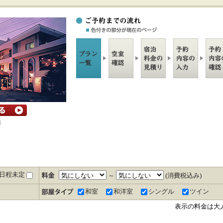
覧
日程未定
～
(消費税込み)
和室
和洋室
シングル
ツイン
表示の料金は大