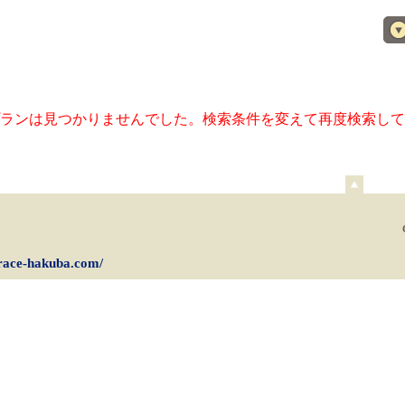
ランは見つかりませんでした。検索条件を変えて再度検索して
ペ
ー
ジ
上
部
grace-hakuba.com/
へ