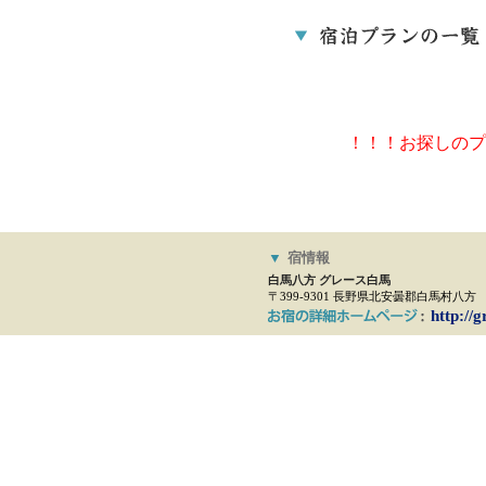
！！！お探しのプ
▼
宿情報
白馬八方 グレース白馬
〒399-9301 長野県北安曇郡白馬村八方
http://