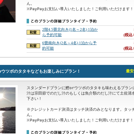
ん。

※PayPayお支払い導入いたしました！ご利用いただけます！
2階4.5畳北向き(1名～2名) 1泊か
ら予約可能
(税込 
6畳南向き(2名～4名) 1泊から予
約可能
(税込 
rウツボのタタキなどもお楽しみにプラン！
最安価
スタンダードプランに鰹orウツボのタタキも味わえるプラン
汁は宗田節でのだし汁のもしくは魚介類のだし汁にて土佐清
下さい！

※クレジットカード決済はタッチ決済のみとなります。タッ
ん。

※PayPayお支払い導入いたしました！ご利用いただけます！