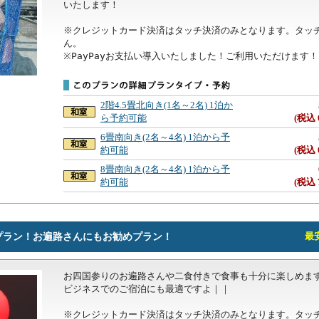
いたします！

※クレジットカード決済はタッチ決済のみとなります。タッ
ん。

※PayPayお支払い導入いたしました！ご利用いただけます！
2階4.5畳北向き(1名～2名) 1泊か
ら予約可能
(税込 
6畳南向き(2名～4名) 1泊から予
約可能
(税込 
8畳南向き(2名～4名) 1泊から予
約可能
(税込 
プラン！お遍路さんにもお勧めプラン！
最安
お四国参りのお遍路さんや二食付きで食事も十分に楽しめます
ビジネスでのご宿泊にも最適ですよ｜｜

※クレジットカード決済はタッチ決済のみとなります。タッ