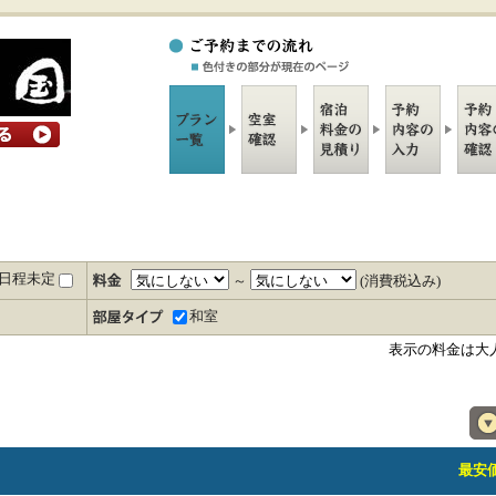
日程未定
～
(消費税込み)
和室
表示の料金は大
最安価格