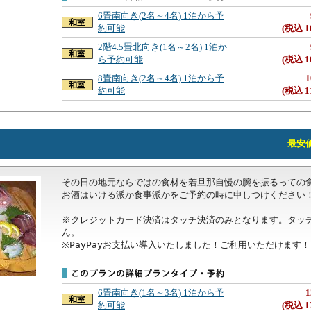
6畳南向き(2名～4名) 1泊から予
約可能
(税込 1
2階4.5畳北向き(1名～2名) 1泊か
ら予約可能
(税込 1
8畳南向き(2名～4名) 1泊から予
1
約可能
(税込 1
！
最安価格
その日の地元ならではの食材を若旦那自慢の腕を振るっての食
お酒はいける派か食事派かをご予約の時に申しつけください！
※クレジットカード決済はタッチ決済のみとなります。タッ
ん。

※PayPayお支払い導入いたしました！ご利用いただけます！
6畳南向き(1名～3名) 1泊から予
1
約可能
(税込 1