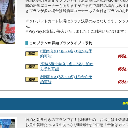
宿泊のみの素泊まりプランです！お部屋にお飲み物や食べ物の
階の居酒屋コーナーもありますがご予約で満席の場合もあり
きプランが多い場合は居酒屋コーナーも２食付きプランのお席
※クレジットカード決済はタッチ決済のみとなります。タッ
ん。

※PayPayお支払い導入いたしました！ご利用いただけます！
6畳南向き(2名～4名) 1泊から予
約可能
(税込 
2階4.5畳北向き(1名～2名) 1泊か
ら予約可能
(税込 
8畳南向き(2名～4名) 1泊から予
約可能
(税込 
最安
宿泊と朝食付きのプランです！お味噌汁の　お出しは土佐清
お魚の旨味たっぷりのあっさり味噌汁をご用意！干物はカマ