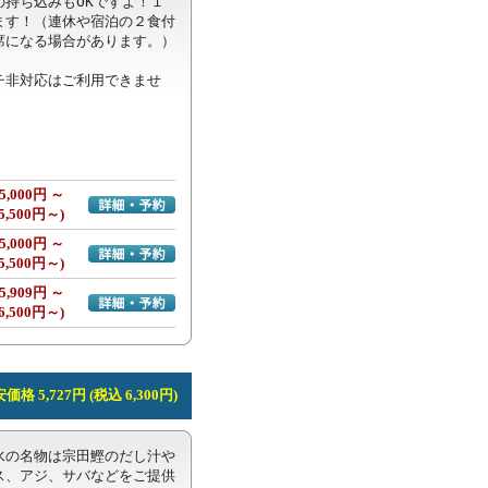
持ち込みもOKですよ！１
ます！（連休や宿泊の２食付
になる場合があります。）

チ非対応はご利用できませ
5,000円 ～
詳細・予約へ
5,500円～)
5,000円 ～
詳細・予約へ
5,500円～)
5,909円 ～
詳細・予約へ
6,500円～)
価格 5,727円 (税込 6,300円)
水の名物は宗田鰹のだし汁や
ス、アジ、サバなどをご提供