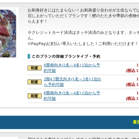
お刺身好きにはたまらない！お刺身盛り合わせが土佐ならで
召し上がっていただくプランです！鰹のたたきや季節の煮物
らえます！

※クレジットカード決済はタッチ決済のみとなります。タッ
ん。

※PayPayお支払い導入いたしました！ご利用いただけます！
6畳南向き(2名～4名) 1泊から予
1
約可能
(税込 1
2階4.5畳北向き(1名～2名) 1泊か
1
ら予約可能
(税込 1
8畳南向き(2名～4名) 1泊から予
1
約可能
(税込 1
最安